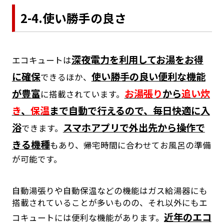
2-4.使い勝手の良さ
深夜電力を利用してお湯をお得
エコキュートは
に確保
使い勝手の良い便利な機能
できるほか、
が豊富
お湯張り
から
追い炊
に搭載されています。
き
、
保温
まで自動で行えるので、毎日快適に入
浴
スマホアプリで外出先から操作で
できます。
きる機種
もあり、帰宅時間に合わせてお風呂の準備
が可能です。
自動湯張りや自動保温などの機能はガス給湯器にも
搭載されていることが多いものの、それ以外にもエ
近年のエコ
コキュートには便利な機能があります。