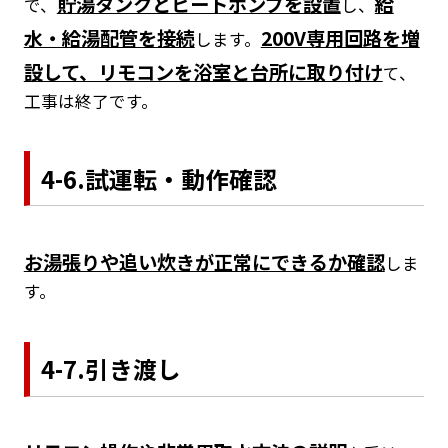
貯湯タンクとヒートポンプを設置
給
で、
し、
水・給湯配管を接続
200V専用回路を増
します。
設して、リモコンを浴室と台所に取り付け
て、
工事は終了です。
4-6.試運転・動作確認
お湯張りや追い炊きが正常にできるか確認
しま
す。
4-7.引き渡し