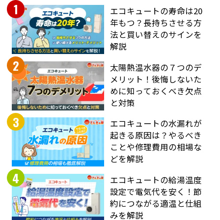
1
エコキュートの寿命は20
年もつ？長持ちさせる方
法と買い替えのサインを
解説
2
太陽熱温水器の７つのデ
メリット！後悔しないた
めに知っておくべき欠点
と対策
3
エコキュートの水漏れが
起きる原因は？やるべき
ことや修理費用の相場な
どを解説
4
エコキュートの給湯温度
設定で電気代を安く！節
約につながる適温と仕組
みを解説