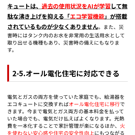
キュートは、
過去の使用状況をAIが学習
して無
駄な沸き上げを抑える「
エコ学習機能
」が搭載
されているものが少なくありません
。また、災
害時にはタンク内のお水を非常用の生活用水として
取り出せる機種もあり、災害時の備えにもなりま
す。
2-5.オール電化住宅に対応できる
電気とガスの両方を使っていた家庭でも、給湯器を
エコキュートに交換すれば
オール電化住宅に移行
で
きます。今まで電気とガス両方の基本料金を払って
いた場合でも、電気だけ払えばよくなります。光熱
費を一本化することで家計管理が楽になるほか、
火
を使わない安心感や住宅の安全性向上
にもつながる