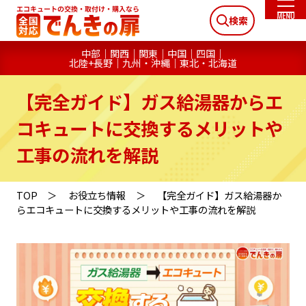
検索
中部
関西
関東
中国
四国
北陸+長野
九州・沖縄
東北・北海道
【完全ガイド】ガス給湯器からエ
コキュートに交換するメリットや
工事の流れを解説
TOP
お役立ち情報
【完全ガイド】ガス給湯器か
らエコキュートに交換するメリットや工事の流れを解説