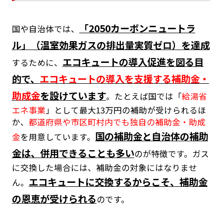
「2050カーボンニュートラ
国や自治体では、
ル」（温室効果ガスの排出量実質ゼロ）を達成
エコキュートの導入促進を図る目
するために、
的で、
エコキュートの導入を支援する補助金・
助成金
を設けています
。たとえば国では「
給湯省
エネ事業
」として最大13万円の補助が受けられるほ
か、
都道府県や市区町村内でも独自の補助金・助成
国の補助金と自治体の補助
金
を用意しています。
金は、併用できることも多い
のが特徴です。ガス
に交換した場合には、補助金の対象にはなりませ
エコキュートに交換するからこそ、補助金
ん。
の恩恵が受けられる
のです。