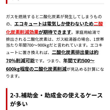
ガスを燃焼すると二酸化炭素が発生してしまうもの
エコキュートは電気しか使わないため
二酸
の、
化炭素削減効果
が期待できます
。家庭用給湯で
排出される二酸化炭素は、ガス給湯器の場合、1世帯
当たり年間700～900kgだと言われています。エコキ
二酸化炭素排出量は約
ュートに置き換えれば、
70％削減可能
年間で約500～
です。つまり、
600kg程度の二酸化炭素削減
が見込める計算にな
ります。
2-3.補助金・助成金の使えるケース
が多い