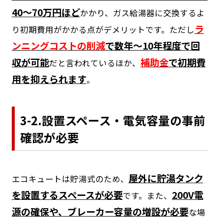
40～70万円ほど
かかり、ガス給湯器に交換するよ
ラ
り初期費用がかかる点がデメリットです。ただし
ンニングコストの削減
で数年～10年程度で回
収が可能
補助金
で初期費
だと言われているほか、
用を抑えられます
。
3-2.設置スペース・電気容量の事前
確認が必要
屋外に貯湯タンク
エコキュートは貯湯式のため、
を設置するスペースが必要
200V電
です。また、
源の確保や、ブレーカー容量の増設が必要
な場