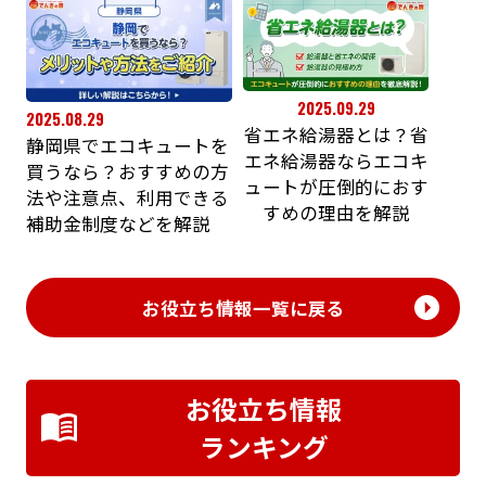
2025.09.29
2025.08.29
省エネ給湯器とは？省
静岡県でエコキュートを
エネ給湯器ならエコキ
買うなら？おすすめの方
ュートが圧倒的におす
法や注意点、利用できる
すめの理由を解説
補助金制度などを解説
お役立ち情報一覧に戻る
お役立ち情報
ランキング