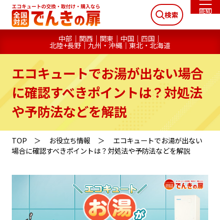
検索
中部
関西
関東
中国
四国
北陸+長野
九州・沖縄
東北・北海道
エコキュートでお湯が出ない場合
に確認すべきポイントは？対処法
や予防法などを解説
TOP
お役立ち情報
エコキュートでお湯が出ない
場合に確認すべきポイントは？対処法や予防法などを解説