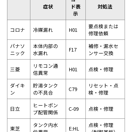
症状
ド表
対処法
示
要点検または
コロナ
冷媒漏れ
H01
修理依頼
パナソ
本体内部の
補修・漏水セ
F17
ニック
水漏れ
ンサー交換
リモコン通
三菱
H01
点検・修理
信異常
ダイキ
貯湯タンク
リセット・点
C79
ン
の不具合
検・修理
ヒートポン
日立
C-09
点検・修理
プ配管関係
タンク内水
点検・修理
東芝
E:HL
位異常
（制御基板）