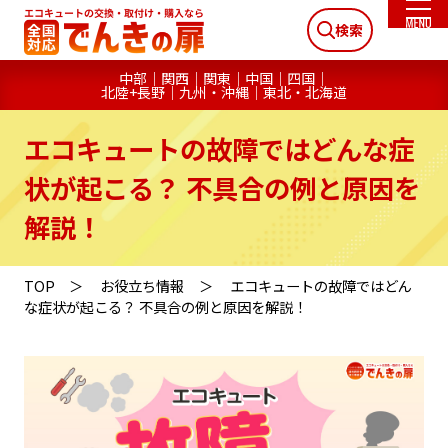
検索
中部
関西
関東
中国
四国
北陸+長野
九州・沖縄
東北・北海道
エコキュートの故障ではどんな症
状が起こる？ 不具合の例と原因を
解説！
TOP
お役立ち情報
エコキュートの故障ではどん
な症状が起こる？ 不具合の例と原因を解説！