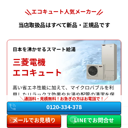
エコキュート人気メーカー
当店取扱品はすべて新品・正規品です
日本を沸かせるスマート給湯
三菱電機
エコキュート
⾼い省エネ性能に加えて、マイクロバブルを利
⽤したリラックス効果やお湯や配管の清潔を保
通話料・見積無料！お急ぎの方はお電話で！
つ機能などが特徴
0120-334-378
三菱電機エコキュート工事セット一覧はこち
メールでお見積り
LINEでお問合せ
ら