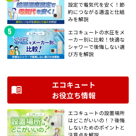
設定で電気代を安く！節
約につながる適温と仕組
みを解説
5
エコキュートの水圧をメ
ーカー別に比較！快適な
シャワーで後悔しない選
び方を解説
エコキュート
お役立ち情報
エコキュートの設置場所
はどこがいいの！？後悔
しないためのポイントと
注意点を解説