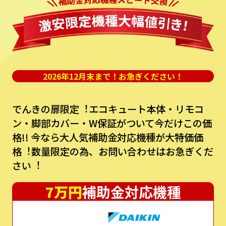
2026年12月末まで！お急ぎください！
でんきの扉限定︕エコキュート本体・リモコ
ン・脚部カバー・W保証がついて今だけこの価
格!!
今なら⼤⼈気補助⾦対応機種が⼤特価価
格︕数量限定の為、お問い合わせはお急ぎくだ
さい︕
7万円
補助金対応機種