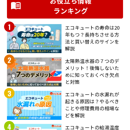
お役立ち情報
ランキング
1
エコキュートの寿命は20
年もつ？長持ちさせる方
法と買い替えのサインを
解説
2
太陽熱温水器の７つのデ
メリット！後悔しないた
めに知っておくべき欠点
と対策
3
エコキュートの水漏れが
起きる原因は？やるべき
ことや修理費用の相場な
どを解説
4
エコキュートの給湯温度