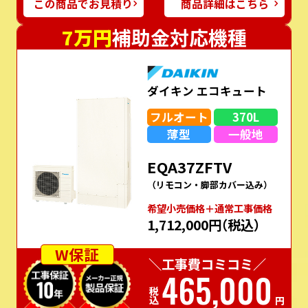
この商品でお見積り
商品詳細はこちら
7万円
補助金対応機種
ダイキン エコキュート
フルオート
370L
薄型
一般地
EQA37ZFTV
（リモコン・脚部カバー込み）
希望⼩売価格＋通常⼯事価格
1,712,000円
（税込）
W保証
＼工事費コミコミ／
465,000
税込
円