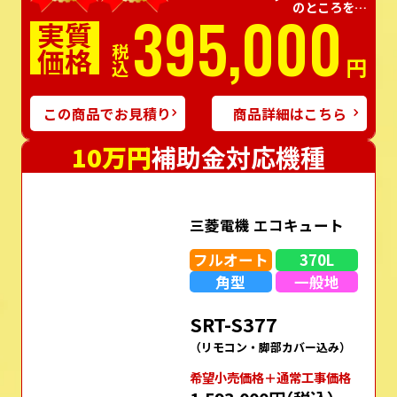
のところを…
395,000
実質
価格
税込
円
この商品でお見積り
商品詳細はこちら
10万円
補助金対応機種
三菱電機 エコキュート
フルオート
370L
角型
一般地
SRT-S377
（リモコン・脚部カバー込み）
希望⼩売価格＋通常⼯事価格