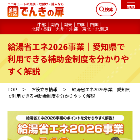
検索
中部
関西
関東
中国
四国
北陸+長野
九州・沖縄
東北・北海道
給湯省エネ2026事業｜愛知県で
利用できる補助金制度を分かりや
すく解説
TOP
お役立ち情報
給湯省エネ2026事業｜愛知県
で利用できる補助金制度を分かりやすく解説