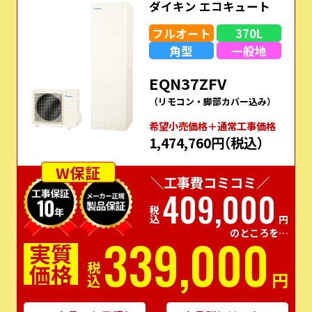
ダイキン エコキュート
フルオート
370L
角型
一般地
EQN37ZFV
（リモコン・脚部カバー込み）
希望⼩売価格＋通常⼯事価格
1,474,760円
（税込）
W保証
＼工事費コミコミ／
409,000
税込
円
のところを…
339,000
実質
価格
税込
円