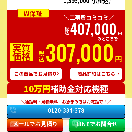
1,593,000円
（税込）
W保証
＼工事費コミコミ／
407,000
税込
円
のところを…
307,000
実質
価格
税込
円
この商品でお見積り
商品詳細はこちら
10万円
補助金対応機種
通話料・見積無料！お急ぎの方はお電話で！
0120-334-378
日立 エコキュート
給湯専用
370L
メールでお見積り
LINEでお問合せ
角型
一般地