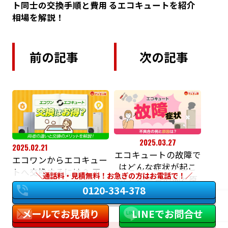
ト同士の交換手順と費用
るエコキュートを紹介
相場を解説！
前の記事
次の記事
2025.03.27
2025.02.21
エコキュートの故障で
エコワンからエコキュー
はどんな症状が起こ
トへ交換するには？ 工
通話料・見積無料！お急ぎの方はお電話で！
る？ 不具合の例と原
事手順と費用相場を解
0120-334-378
因を解説！
説！
メールでお見積り
LINEでお問合せ