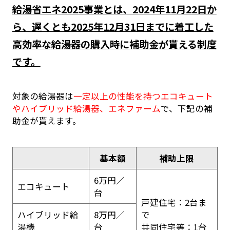
給湯省エネ2025事業とは、2024年11月22日か
ら、遅くとも2025年12月31日までに着工した
高効率な給湯器の購入時に補助金が貰える制度
です。
対象の給湯器は
一定以上の性能を持つエコキュート
やハイブリッド給湯器、エネファーム
で、下記の補
助金が貰えます。
基本額
補助上限
6万円／
エコキュート
台
戸建住宅：2台ま
ハイブリッド給
8万円／
で
湯機
台
共同住宅等：1台