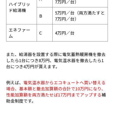
7万円／台）
ハイブリッ
ド給湯機
5万円／台（両方満たすと
B
7万円／台）
エネファー
C
4万円／台
ム
また、給湯器を設置する際に電気蓄熱暖房機を撤去
したら1台につき8万円、電気温水器を撤去したら1
台につき4万円が貰えます。
例えば、
電気温水器からエコキュートへ買い替える
場合、基本額と撤去加算額の合計で10万円になり、
性能加算額を両方満たせば17万円までアップする
補
助金制度です。