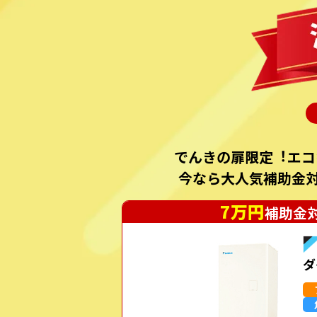
でんきの扉限定︕エコ
今なら⼤⼈気補助⾦
7万円
補助金
ダ