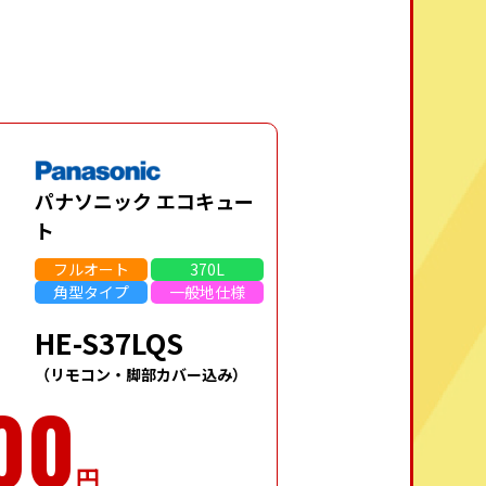
パナソニック エコキュー
ト
フルオート
370L
角型
タイプ
一般地
仕様
HE-S37LQS
（リモコン・脚部カバー込み）
00
円