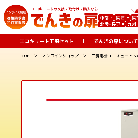
中部
関西
関
北陸+長野
九州
エコキュート工事セット
でんきの扉について
TOP
オンラインショップ
三菱電機 エコキュート SRT