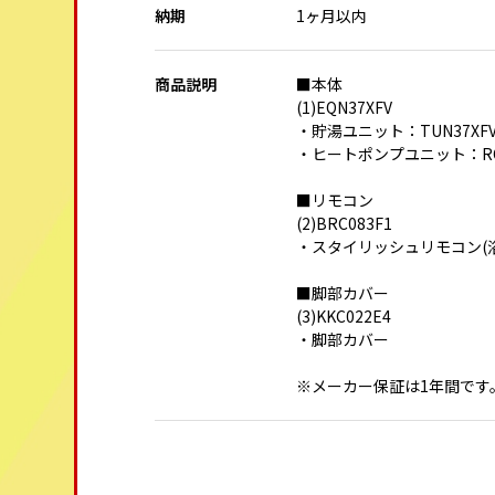
納期
1ヶ月以内
商品説明
■本体
(1)EQN37XFV
・貯湯ユニット：TUN37XF
・ヒートポンプユニット：RQ
■リモコン
(2)BRC083F1
・スタイリッシュリモコン(浴
■脚部カバー
(3)KKC022E4
・脚部カバー
※メーカー保証は1年間です