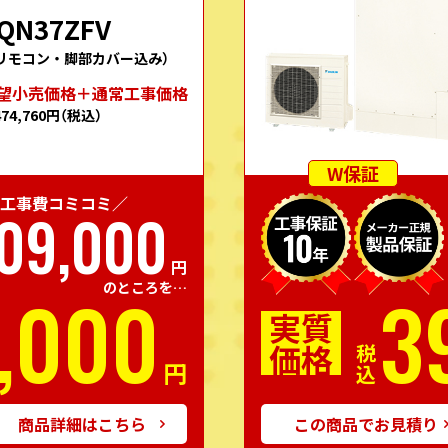
QN37ZFV
リモコン・脚部カバー込み）
望⼩売価格＋通常⼯事価格
474,760円
（税込）
W保証
工事費コミコミ／
09,000
円
,000
3
のところを…
実質
価格
税込
円
商品詳細はこちら
この商品でお見積り