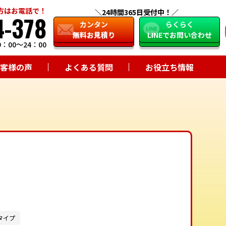
方はお電話で！
24時間365日受付中！
4-378
close
カンタン
らくらく
無料お見積り
LINEでお問い合わせ
：00～24：00
客様の声
よくある質問
お役立ち情報
タイプ