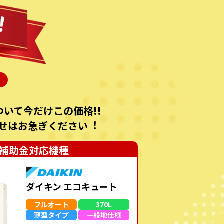
いて今だけこの価格!!
せはお急ぎください︕
補助金対応機種
ダイキン エコキュート
フルオート
370L
薄型
タイプ
一般地
仕様