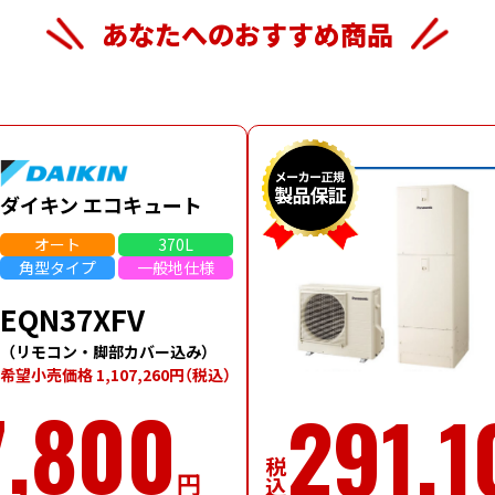
あなたへの
おすすめ商品
ダイキン エコキュート
オート
370L
角型
タイプ
一般地
仕様
EQN37XFV
（リモコン・脚部カバー込み）
希望⼩売価格 1,107,260円
（税込）
7,800
291,1
税込
円