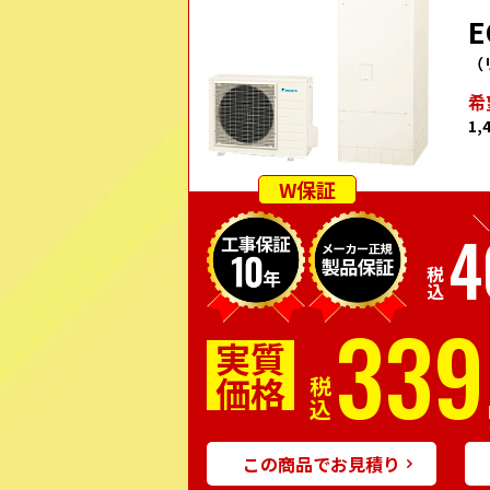
E
（
希
1,
W保証
＼
4
税込
339
実質
価格
税込
この商品でお見積り