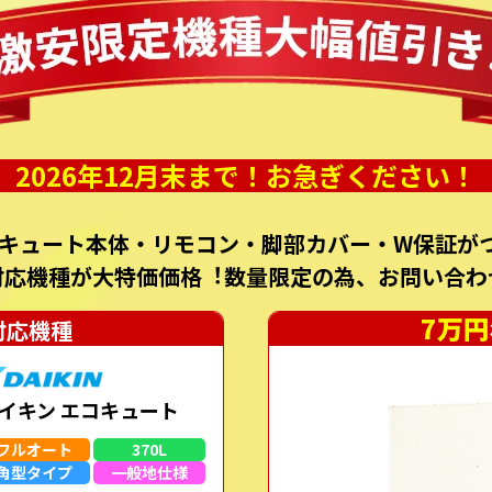
2026年12月末まで！お急ぎください！
キュート本体・リモコン・脚部カバー・W保証がつ
対応機種が⼤特価価格︕数量限定の為、お問い合わ
7万円
対応機種
イキン エコキュート
フルオート
370L
角型
タイプ
一般地
仕様