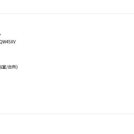
V
W45XV
室/台所)
。