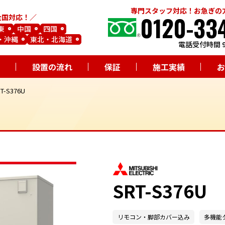
専門スタッフ対応！お急ぎの
0120-33
全国対応！
東
中国
四国
・沖縄
東北・北海道
電話受付時間 9
設置の流れ
保証
施工実績
お
-S376U
SRT-S376U
リモコン・脚部カバー込み
多機能