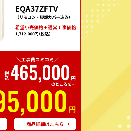
EQA37ZFTV
（リモコン・脚部カバー込み）
希望⼩売価格＋通常⼯事価格
1,712,000円
（税込）
＼工事費コミコミ／
465,000
税込
円
95,000
のところを…
円
商品詳細はこちら