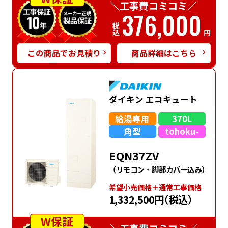
＼工事費コミコミ／
376,000
税込
円
この商品でお見積り
商品詳細はこちら
ダイキン エコキュート
給湯専用
370L
tohoku-
角型
hokkaido
EQN37ZV
（リモコン・脚部カバー込み）
希望⼩売価格＋通常⼯事価格
1,332,500円
（税込）
W保証