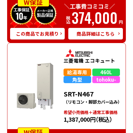
W保証
＼工事費コミコミ／
374,000
税込
円
この商品でお見積り
商品詳細はこちら
三菱電機 エコキュート
給湯専用
460L
tohoku-
角型
hokkaido
SRT-N467
（リモコン・脚部カバー込み）
希望⼩売価格＋通常⼯事価格
1,387,000円
（税込）
W保証