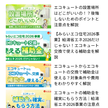
エコキュートの設置場所
はどこがいいの！？後悔
しないためのポイントと
注意点を解説
【みらいエコ住宅2026事
業】給湯省エネ2026だけ
じゃない！エコキュート
交換で使える補助金を解
説
エコキュートからエコキ
ュートの交換で補助金は
使える？対象条件や費用
をわかりやすく解説
エコキュートの補助金を
確実にもらう方法｜給湯
省エネ2026事業の注意点