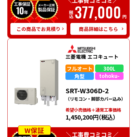
＼工事費コミコミ／
377,000
税込
円
この商品でお見積り
商品詳細はこちら
三菱電機 エコキュート
フルオート
300L
tohoku-
角型
hokkaido
SRT-W306D-2
（リモコン・脚部カバー込み）
希望⼩売価格＋通常⼯事価格
1,450,200円
（税込）
W保証
＼工事費コミコミ／