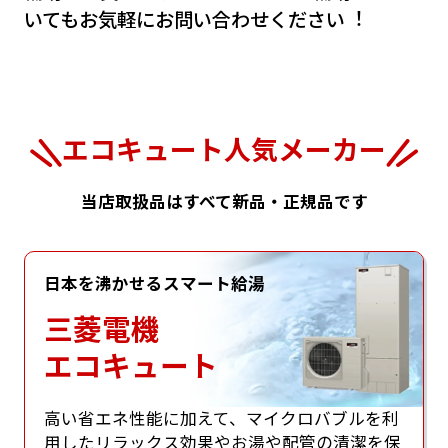
いてもお気軽にお問い合わせください︕
エコキュート人気メーカー
当店取扱品はすべて新品・正規品です
日本を沸かせるスマート給湯
三菱電機
エコキュート
⾼い省エネ性能に加えて、マイクロバブルを利
⽤したリラックス効果やお湯や配管の清潔を保