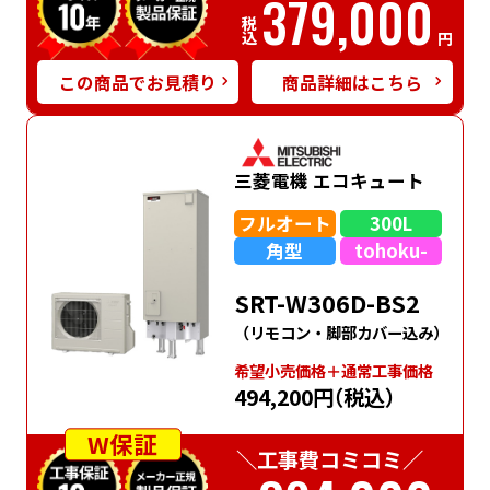
379,000
税込
円
この商品でお見積り
商品詳細はこちら
三菱電機 エコキュート
フルオート
300L
tohoku-
角型
hokkaido
SRT-W306D-BS2
（リモコン・脚部カバー込み）
希望⼩売価格＋通常⼯事価格
494,200円
（税込）
W保証
＼工事費コミコミ／