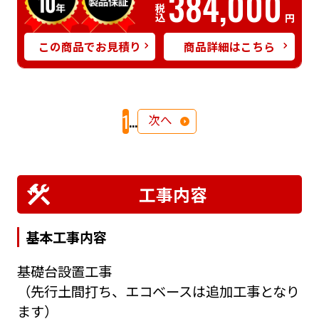
384,000
税込
円
この商品でお見積り
商品詳細はこちら
...
1
次へ
工事内容
基本工事内容
基礎台設置工事
（先行土間打ち、エコベースは追加工事となり
ます）