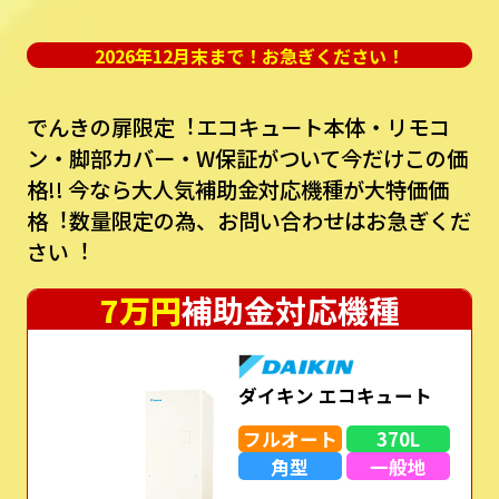
2026年12月末まで！お急ぎください！
でんきの扉限定︕エコキュート本体・リモコ
ン・脚部カバー・W保証がついて今だけこの価
格!!
今なら⼤⼈気補助⾦対応機種が⼤特価価
格︕数量限定の為、お問い合わせはお急ぎくだ
さい︕
7万円
補助金対応機種
ダイキン エコキュート
フルオート
370L
角型
一般地