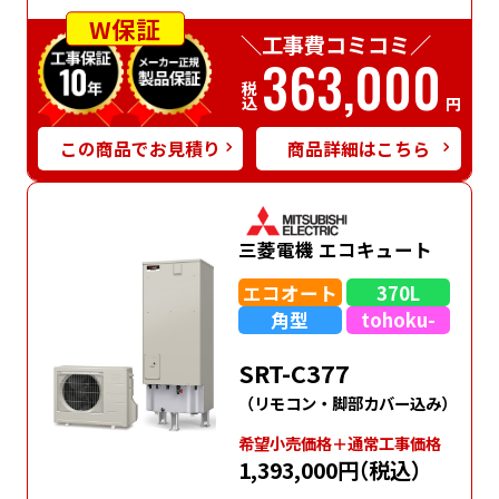
W保証
＼工事費コミコミ／
363,000
税込
円
この商品でお見積り
商品詳細はこちら
三菱電機 エコキュート
エコオート
370L
tohoku-
角型
hokkaido
SRT-C377
（リモコン・脚部カバー込み）
希望⼩売価格＋通常⼯事価格
1,393,000円
（税込）