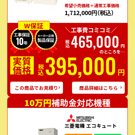
希望⼩売価格＋通常⼯事価格
1,712,000円
（税込）
W保証
＼工事費コミコミ／
465,000
税込
円
のところを…
395,000
実質
価格
税込
円
この商品でお見積り
商品詳細はこちら
10万円
補助金対応機種
三菱電機 エコキュート