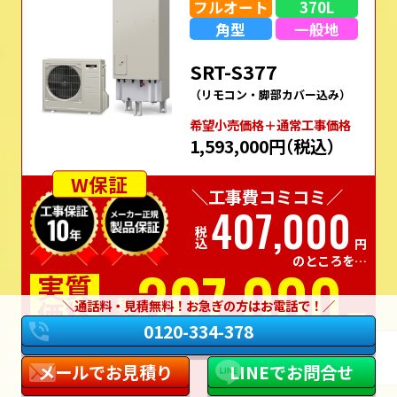
フルオート
370L
角型
一般地
SRT-S377
（リモコン・脚部カバー込み）
希望⼩売価格＋通常⼯事価格
1,593,000円
（税込）
W保証
＼工事費コミコミ／
407,000
税込
円
のところを…
307,000
実質
価格
通話料・見積無料！お急ぎの方はお電話で！
税込
円
0120-334-378
この商品でお見積り
商品詳細はこちら
メールでお見積り
LINEでお問合せ