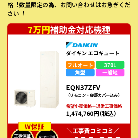
格︕数量限定の為、お問い合わせはお急ぎくだ
さい︕
7万円
補助金対応機種
ダイキン エコキュート
フルオート
370L
角型
一般地
EQN37ZFV
（リモコン・脚部カバー込み）
希望⼩売価格＋通常⼯事価格
1,474,760円
（税込）
W保証
＼工事費コミコミ／