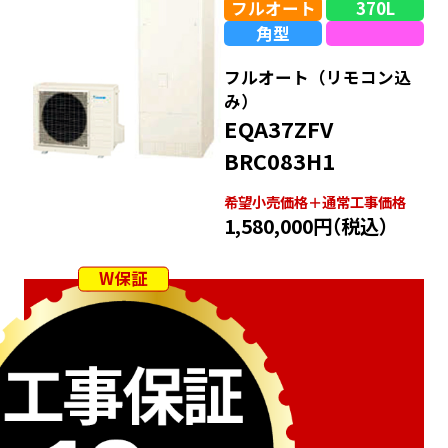
フルオート
370L
角型
フルオート（リモコン込
み）
EQA37ZFV
BRC083H1
希望⼩売価格＋通常⼯事価格
1,580,000円
（税込）
W保証