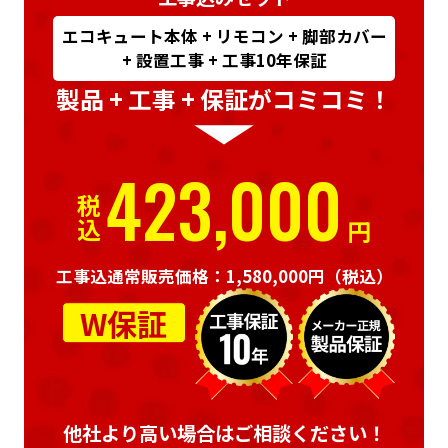
エコキュート本体 + リモコン + 脚部カバー
+ 設置工事 + 工事10年保証
製品 + 工事 + 保証がコミコミ！
423,000
税込
円
工事込通常販売価格：1,580,000円
（税込）
W保証
他社より高い場合はご相談ください！