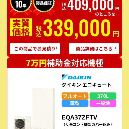
409,000
税込
円
のところを…
339,000
実質
価格
税込
円
この商品でお見積り
商品詳細はこちら
7万円
補助金対応機種
ダイキン エコキュート
フルオート
370L
薄型
一般地
EQA37ZFTV
（リモコン・脚部カバー込み）