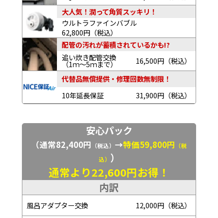
大人気！潤って角質スッキリ！
ウルトラファインバブル
62,800円（税込）
配管の汚れが蓄積されているかも!?
追い炊き配管交換
16,500円（税込）
（1ｍ～5ｍまで）
代替品無償提供・修理回数無制限！
10年延長保証
31,900円（税込）
安心パック
（通常82,400円
→
特価59,800円
（税込）
（税
）
込）
通常より22,600円お得！
内訳
風呂アダプター交換
12,000円（税込）