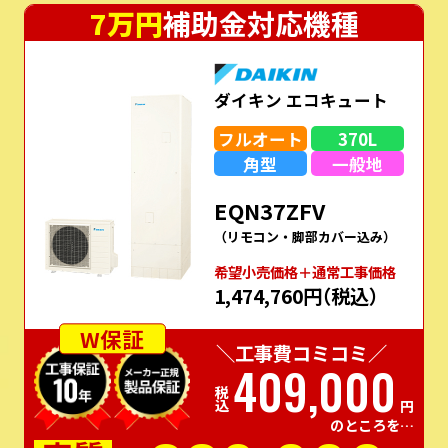
7万円
補助金対応機種
ダイキン エコキュート
フルオート
370L
角型
一般地
EQN37ZFV
（リモコン・脚部カバー込み）
希望⼩売価格＋通常⼯事価格
1,474,760円
（税込）
W保証
＼工事費コミコミ／
409,000
税込
円
のところを…