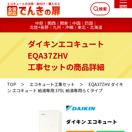
検索
中部
関西
関東
中国
四国
北陸+長野
九州・沖縄
東北・北海道
ダイキンエコキュート
EQA37ZHV
工事セットの商品詳細
TOP
エコキュート工事セット
EQA37ZHV ダイキ
ン エコキュート 給湯専用 370L 給湯専用らくタイプ
ダイキン エコキュート