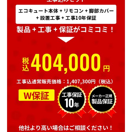
エコキュート本体 + リモコン + 脚部カバー
+ 設置工事 + 工事10年保証
製品 + 工事 + 保証がコミコミ！
404,000
税込
円
工事込通常販売価格：1,407,300円
（税込）
W保証
他社より高い場合はご相談ください！