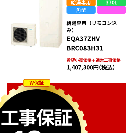
給湯専用
370L
角型
給湯専用（リモコン込
み）
EQA37ZHV
BRC083H31
希望⼩売価格＋通常⼯事価格
1,407,300円
（税込）
W保証