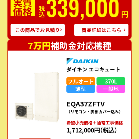
339,000
実質
価格
税込
円
この商品でお見積り
商品詳細はこちら
7万円
補助金対応機種
ダイキン エコキュート
フルオート
370L
薄型
一般地
EQA37ZFTV
（リモコン・脚部カバー込み）
希望⼩売価格＋通常⼯事価格
1,712,000円
（税込）