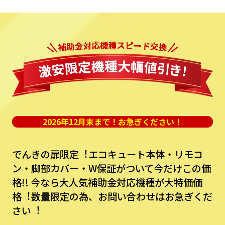
2026年12月末まで！お急ぎください！
でんきの扉限定︕エコキュート本体・リモコ
ン・脚部カバー・W保証がついて今だけこの価
格!!
今なら⼤⼈気補助⾦対応機種が⼤特価価
格︕数量限定の為、お問い合わせはお急ぎくだ
さい︕