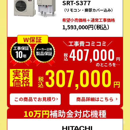
SRT-S377
（リモコン・脚部カバー込み）
希望⼩売価格＋通常⼯事価格
1,593,000円
（税込）
W保証
＼工事費コミコミ／
407,000
税込
円
のところを…
307,000
実質
価格
税込
円
この商品でお見積り
商品詳細はこちら
10万円
補助金対応機種