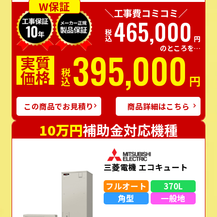
W保証
＼工事費コミコミ／
465,000
税込
円
のところを…
395,000
実質
価格
税込
円
この商品でお見積り
商品詳細はこちら
10万円
補助金対応機種
三菱電機 エコキュート
フルオート
370L
角型
一般地