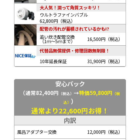
大人気！潤って角質スッキリ！
ウルトラファインバブル
62,800円（税込）
配管の汚れが蓄積されているかも!?
追い炊き配管交換
16,500円（税込）
（1ｍ～5ｍまで）
代替品無償提供・修理回数無制限！
10年延長保証
31,900円（税込）
安心パック
（通常82,400円
→
特価59,800円
（税込）
（税
）
込）
通常より22,600円お得！
内訳
風呂アダプター交換
12,000円（税込）