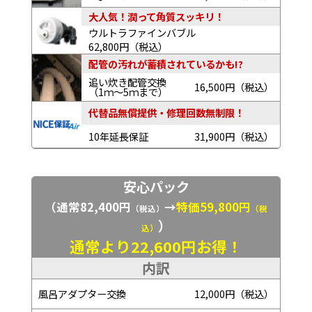
大人気！潤って角質スッキリ！
ウルトラファインバブル
62,800円（税込）
配管の汚れが蓄積されているかも!?
追い炊き配管交換
16,500円（税込）
（1ｍ～5ｍまで）
代替品無償提供・修理回数無制限！
10年延長保証
31,900円（税込）
安心パック
（通常82,400円
→
特価59,800円
（税込）
（税
）
込）
通常より22,600円お得！
内訳
風呂アダプター交換
12,000円（税込）