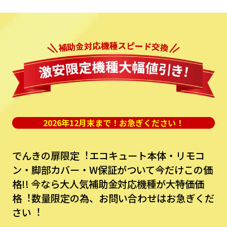
2026年12月末まで！お急ぎください！
でんきの扉限定︕エコキュート本体・リモコ
ン・脚部カバー・W保証がついて今だけこの価
格!!
今なら⼤⼈気補助⾦対応機種が⼤特価価
格︕数量限定の為、お問い合わせはお急ぎくだ
さい︕