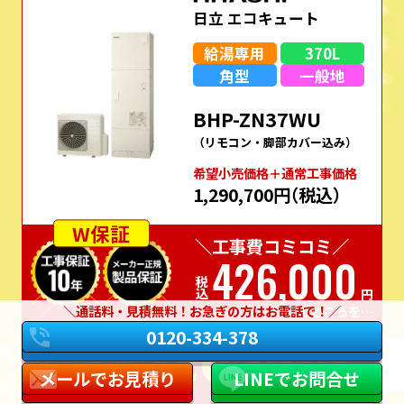
日立 エコキュート
給湯専用
370L
角型
一般地
BHP-ZN37WU
（リモコン・脚部カバー込み）
希望⼩売価格＋通常⼯事価格
1,290,700円
（税込）
W保証
＼工事費コミコミ／
426,000
税込
円
通話料・見積無料！お急ぎの方はお電話で！
のところを…
326,000
実質
0120-334-378
価格
税込
円
メールでお見積り
LINEでお問合せ