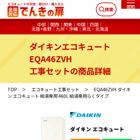
検索
中部
関西
関東
中国
四国
北陸+長野
九州・沖縄
東北・北海道
ダイキンエコキュート
EQA46ZVH
工事セットの商品詳細
TOP
エコキュート工事セット
EQA46ZVH ダイキ
ン エコキュート 給湯専用 460L 給湯専用らくタイプ
ダイキン エコキュート