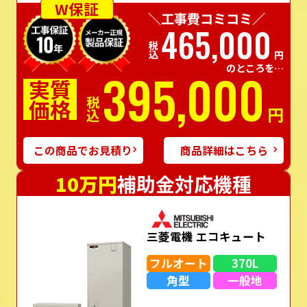
W保証
＼工事費コミコミ／
465,000
税込
円
のところを…
395,000
実質
価格
税込
円
この商品でお見積り
商品詳細はこちら
10万円
補助金対応機種
三菱電機 エコキュート
フルオート
370L
角型
一般地