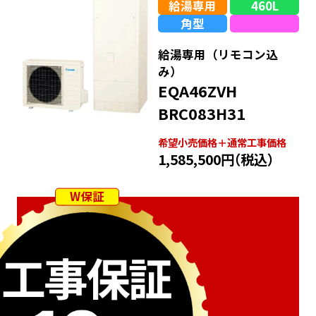
給湯専用
460L
角型
給湯専用（リモコン込
み）
EQA46ZVH
BRC083H31
希望⼩売価格＋通常⼯事価格
1,585,500円
（税込）
W保証