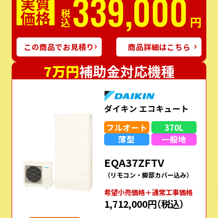
339,000
実質
価格
税込
円
この商品でお見積り
商品詳細はこちら
7万円
補助金対応機種
ダイキン エコキュート
フルオート
370L
薄型
一般地
EQA37ZFTV
（リモコン・脚部カバー込み）
希望⼩売価格＋通常⼯事価格
1,712,000円
（税込）