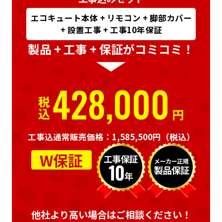
エコキュート本体 + リモコン + 脚部カバー
+ 設置工事 + 工事10年保証
製品 + 工事 + 保証がコミコミ！
428,000
税込
円
工事込通常販売価格：1,585,500円
（税込）
W保証
他社より高い場合はご相談ください！