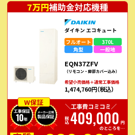
7万円
補助金対応機種
ダイキン エコキュート
フルオート
370L
角型
一般地
EQN37ZFV
（リモコン・脚部カバー込み）
希望⼩売価格＋通常⼯事価格
1,474,760円
（税込）
W保証
＼工事費コミコミ／
409,000
税込
円
のところを…