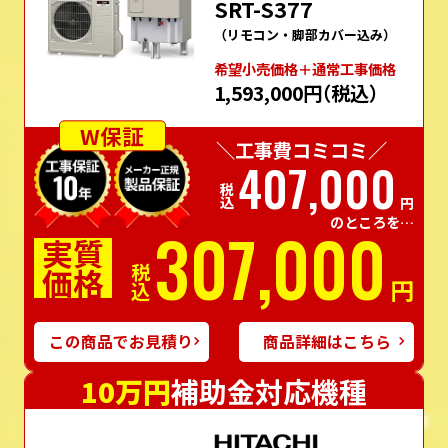
SRT-S377
（リモコン・脚部カバー込み）
希望⼩売価格＋通常⼯事価格
1,593,000円
（税込）
W保証
＼工事費コミコミ／
407,000
税込
円
のところを…
307,000
実質
価格
税込
円
この商品でお見積り
商品詳細はこちら
10万円
補助金対応機種