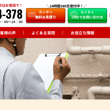
方はお電話で！
24時間365日受付中！
4-378
close
カンタン
らくらく
無料お見積り
LINEでお問い合わせ
：00～24：00
客様の声
よくある質問
お役立ち情報