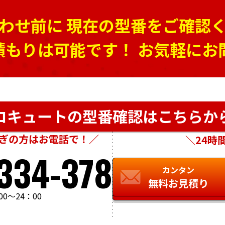
わせ前に
現在の型番をご確認
積もりは可能です！
お気軽にお
コキュートの型番確認は
こちらか
ぎの方はお電話で！／
＼24時
334-378
カンタン
無料お見積り
0～24：00