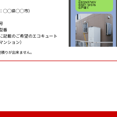
：◯◯県◯◯市）
号
型番
に記載のご希望の
エコキュート
rマンション）
見積りが出来ません。