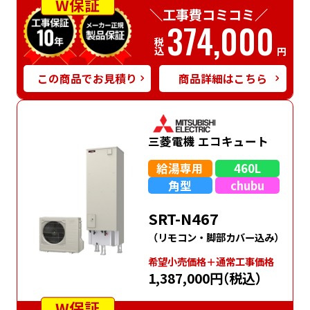
W保証
＼工事費コミコミ／
374,000
税込
円
この商品でお見積り
商品詳細はこちら
三菱電機 エコキュート
給湯専用
460L
角型
chubu
SRT-N467
（リモコン・脚部カバー込み）
希望⼩売価格＋通常⼯事価格
1,387,000円
（税込）
W保証