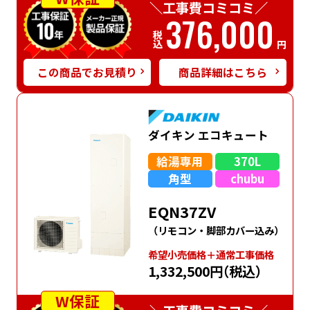
＼工事費コミコミ／
376,000
税込
円
この商品でお見積り
商品詳細はこちら
ダイキン エコキュート
給湯専用
370L
角型
chubu
EQN37ZV
（リモコン・脚部カバー込み）
希望⼩売価格＋通常⼯事価格
1,332,500円
（税込）
W保証