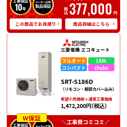
377,000
税込
円
この商品でお見積り
商品詳細はこちら
三菱電機 エコキュート
フルオート
180L
コンパクト
chubu
SRT-S186D
（リモコン・脚部カバー込み）
希望⼩売価格＋通常⼯事価格
1,472,200円
（税込）
W保証
＼工事費コミコミ／