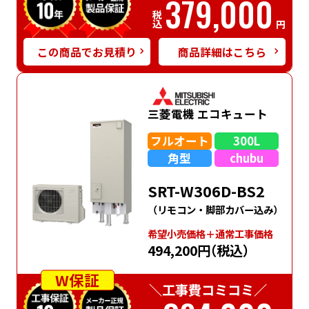
379,000
税込
円
この商品でお見積り
商品詳細はこちら
三菱電機 エコキュート
フルオート
300L
角型
chubu
SRT-W306D-BS2
（リモコン・脚部カバー込み）
希望⼩売価格＋通常⼯事価格
494,200円
（税込）
W保証
＼工事費コミコミ／