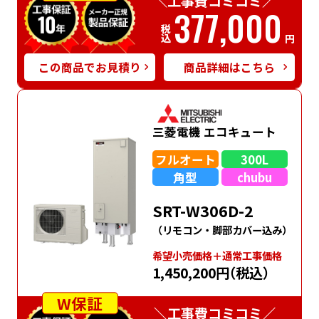
＼工事費コミコミ／
377,000
税込
円
この商品でお見積り
商品詳細はこちら
三菱電機 エコキュート
フルオート
300L
角型
chubu
SRT-W306D-2
（リモコン・脚部カバー込み）
希望⼩売価格＋通常⼯事価格
1,450,200円
（税込）
W保証
＼工事費コミコミ／