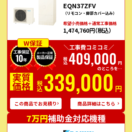
EQN37ZFV
（リモコン・脚部カバー込み）
希望⼩売価格＋通常⼯事価格
1,474,760円
（税込）
W保証
＼工事費コミコミ／
409,000
税込
円
のところを…
339,000
実質
価格
税込
円
この商品でお見積り
商品詳細はこちら
7万円
補助金対応機種