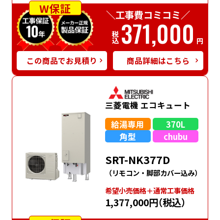
W保証
＼工事費コミコミ／
371,000
税込
円
この商品でお見積り
商品詳細はこちら
三菱電機 エコキュート
給湯専用
370L
角型
chubu
SRT-NK377D
（リモコン・脚部カバー込み）
希望⼩売価格＋通常⼯事価格
1,377,000円
（税込）