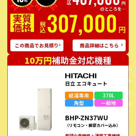
税込
円
のところを…
307,000
実質
価格
税込
円
この商品でお見積り
商品詳細はこちら
10万円
補助金対応機種
日立 エコキュート
給湯専用
370L
角型
一般地
BHP-ZN37WU
（リモコン・脚部カバー込み）
希望⼩売価格＋通常⼯事価格