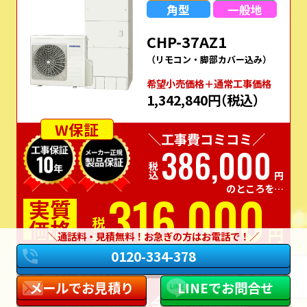
角型
一般地
CHP-37AZ1
（リモコン・脚部カバー込み）
希望⼩売価格＋通常⼯事価格
1,342,840円
（税込）
W保証
＼工事費コミコミ／
386,000
税込
円
のところを…
316,000
実質
価格
税込
円
通話料・見積無料！お急ぎの方はお電話で！
0120-334-378
この商品でお見積り
商品詳細はこちら
メールでお見積り
LINEでお問合せ
7万円
補助金対応機種