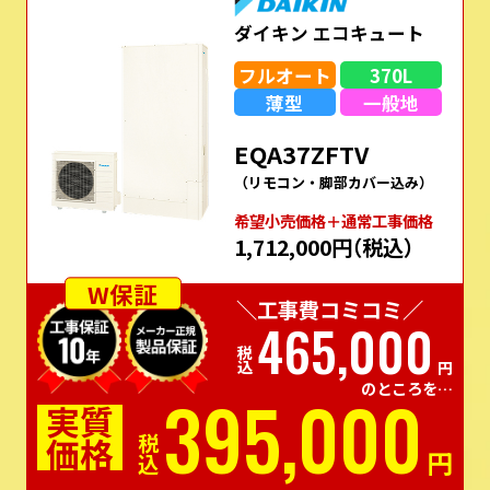
ダイキン エコキュート
フルオート
370L
薄型
一般地
EQA37ZFTV
（リモコン・脚部カバー込み）
希望⼩売価格＋通常⼯事価格
1,712,000円
（税込）
W保証
＼工事費コミコミ／
465,000
税込
円
のところを…
395,000
実質
価格
税込
円