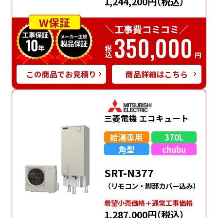
1,244,200円
（税込）
W保証
＼工事費コミコミ／
350,000
税込
円
この商品でお見積り
商品詳細はこちら
三菱電機 エコキュート
給湯専用
370L
角型
chubu
SRT-N377
（リモコン・脚部カバー込み）
希望⼩売価格＋通常⼯事価格
1,287,000円
（税込）