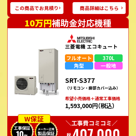
この商品でお見積り
商品詳細はこちら
10万円
補助金対応機種
三菱電機 エコキュート
フルオート
370L
角型
一般地
SRT-S377
（リモコン・脚部カバー込み）
希望⼩売価格＋通常⼯事価格
1,593,000円
（税込）
W保証
＼工事費コミコミ／
407,000