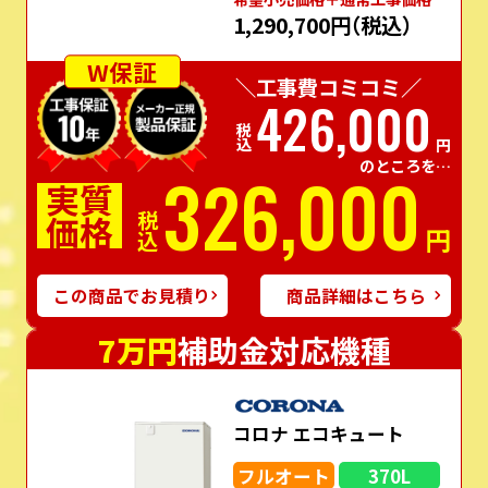
1,290,700円
（税込）
W保証
＼工事費コミコミ／
426,000
税込
円
のところを…
326,000
実質
価格
税込
円
この商品でお見積り
商品詳細はこちら
7万円
補助金対応機種
コロナ エコキュート
フルオート
370L