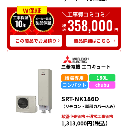
W保証
＼工事費コミコミ／
358,000
税込
円
この商品でお見積り
商品詳細はこちら
三菱電機 エコキュート
給湯専用
180L
コンパクト
chubu
SRT-NK186D
（リモコン・脚部カバー込み）
希望⼩売価格＋通常⼯事価格
1,313,000円
（税込）