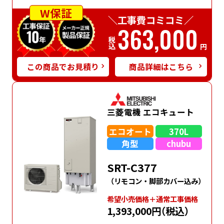
W保証
＼工事費コミコミ／
363,000
税込
円
この商品でお見積り
商品詳細はこちら
三菱電機 エコキュート
エコオート
370L
角型
chubu
SRT-C377
（リモコン・脚部カバー込み）
希望⼩売価格＋通常⼯事価格
1,393,000円
（税込）