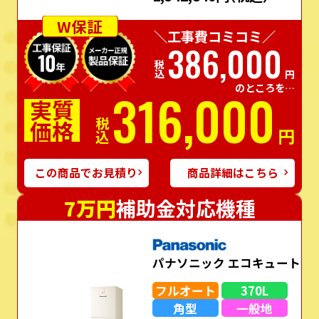
W保証
＼工事費コミコミ／
386,000
税込
円
のところを…
316,000
実質
価格
税込
円
この商品でお見積り
商品詳細はこちら
7万円
補助金対応機種
パナソニック エコキュート
フルオート
370L
角型
一般地