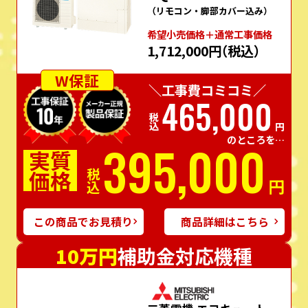
（リモコン・脚部カバー込み）
希望⼩売価格＋通常⼯事価格
1,712,000円
（税込）
W保証
＼工事費コミコミ／
465,000
税込
円
のところを…
395,000
実質
価格
税込
円
この商品でお見積り
商品詳細はこちら
10万円
補助金対応機種