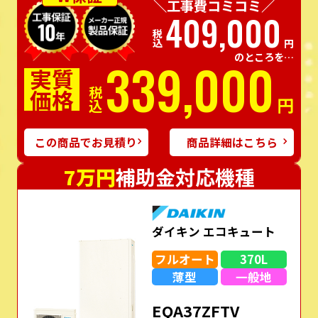
＼工事費コミコミ／
409,000
税込
円
のところを…
339,000
実質
価格
税込
円
この商品でお見積り
商品詳細はこちら
7万円
補助金対応機種
ダイキン エコキュート
フルオート
370L
薄型
一般地
EQA37ZFTV