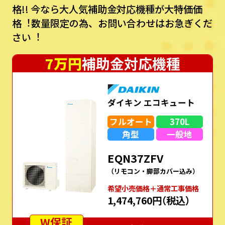
格!!
今なら⼤⼈気補助⾦対応機種が⼤特価価
格︕数量限定の為、お問い合わせはお急ぎくだ
さい︕
7万円
補助金対応機種
ダイキン エコキュート
フルオート
370L
角型
一般地
EQN37ZFV
（リモコン・脚部カバー込み）
希望⼩売価格＋通常⼯事価格
1,474,760円
（税込）
W保証