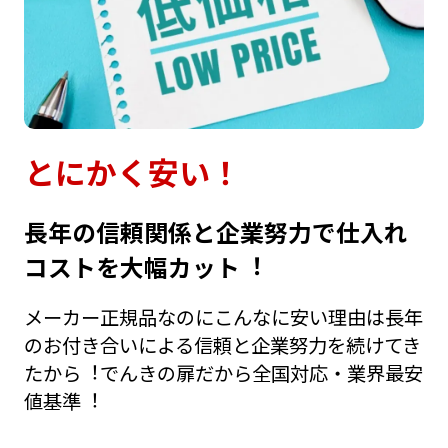
とにかく安い！
⻑年の信頼関係と企業努⼒で仕⼊れ
コストを⼤幅カット︕
メーカー正規品なのにこんなに安い理由は⻑年
のお付き合いによる信頼と企業努⼒を続けてき
たから︕でんきの扉だから全国対応・業界最安
値基準︕