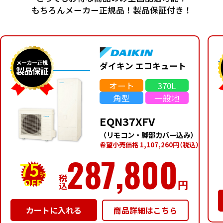
もちろんメーカー正規品！製品保証付き！
ダイキン エコキュート
オート
370L
角型
一般地
EQN37XFV
（リモコン・脚部カバー込み）
希望⼩売価格 1,107,260円
（税込）
287,800
75
%
税
OFF
円
込
商品詳細はこちら