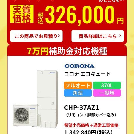
326,000
実質
価格
税込
円
この商品でお見積り
商品詳細はこちら
7万円
補助金対応機種
コロナ エコキュート
フルオート
370L
角型
一般地
CHP-37AZ1
（リモコン・脚部カバー込み）
希望⼩売価格＋通常⼯事価格
1,342,840円
（税込）