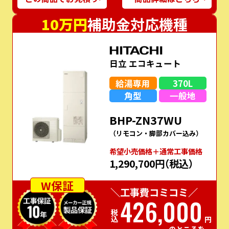
10万円
補助金対応機種
日立 エコキュート
給湯専用
370L
角型
一般地
BHP-ZN37WU
（リモコン・脚部カバー込み）
希望⼩売価格＋通常⼯事価格
1,290,700円
（税込）
W保証
＼工事費コミコミ／
426,000
税込
円
のところを…