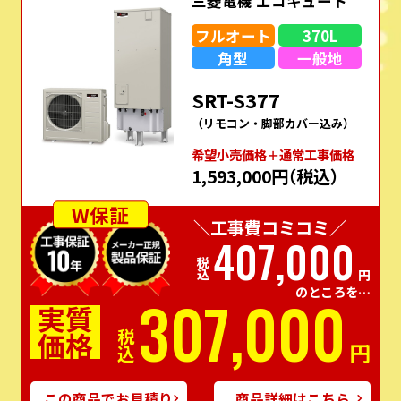
三菱電機 エコキュート
フルオート
370L
角型
一般地
SRT-S377
（リモコン・脚部カバー込み）
希望⼩売価格＋通常⼯事価格
1,593,000円
（税込）
W保証
＼工事費コミコミ／
407,000
税込
円
のところを…
307,000
実質
価格
税込
円
この商品でお見積り
商品詳細はこちら