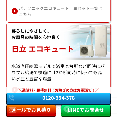
パナソニックエコキュート工事セット一覧は
こちら
暮らしにやさしく、
お風呂の時間を心地良く
日立 エコキュート
⽔道直圧給湯モデルで浴室と台所など同時にパ
ワフル給湯で快適に︕2か所同時に使っても⾼
い⽔圧と豊富な湯量
日立エコキュート工事セット一覧はこちら
通話料・見積無料！お急ぎの方はお電話で！
0120-334-378
エコな給湯で、おうち時間を快適に
メールでお見積り
LINEでお問合せ