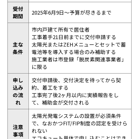
受付
2025年6月9日～予算が尽きるまで
期間
市内戸建て所有で居住者
工事着手21日前までに交付申請する
主な
太陽光またはZEHメニューとセットで蓄
条件
電池等を導入する場合のみ補助する
施工業者は市登録「脱炭素関連事業者」
に限る
申し
交付申請後、交付決定を待ってから契
込み
約、着工をする
の流
工事完了後2ヶ月以内に実績報告をし
れ
て、補助金が交付される
太陽光発電システムの設置が必須条件
で、なおかつFIT/FIP制度の認定を受けら
注意
れない
事項
エコキュート単体で申し込むことはでき