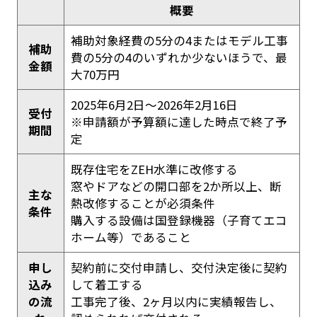
概要
補助対象経費の5分の4またはモデル工事
補助
費の5分の4のいずれか少ないほうで、最
金額
大70万円
2025年6月2日～2026年2月16日
受付
※申請額が予算額に達した時点で終了予
期間
定
既存住宅をZEH水準に改修する
窓やドアなどの開口部を2か所以上、断
主な
熱改修することが必須条件
条件
購入する設備は国登録機器（子育てエコ
ホーム等）であること
申し
契約前に交付申請し、交付決定後に契約
込み
して着工する
の流
工事完了後、2ヶ月以内に実績報告し、