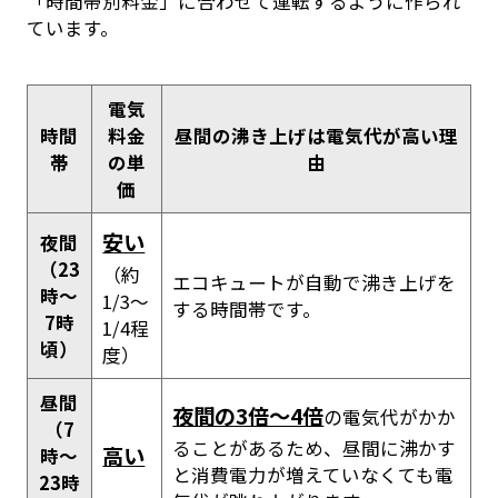
「時間帯別料金」に合わせて運転するように作られ
ています。
電気
時間
料金
昼間の沸き上げは電気代が高い理
帯
の単
由
価
安い
夜間
（23
（約
エコキュートが自動で沸き上げを
時〜
1/3〜
する時間帯です。
7時
1/4程
頃）
度）
昼間
夜間の3倍〜4倍
の電気代がかか
（7
ることがあるため、昼間に沸かす
高い
時〜
と消費電力が増えていなくても電
23時