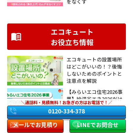
をなくす
エコキュート
お役立ち情報
エコキュートの設置場所
はどこがいいの！？後悔
しないためのポイントと
注意点を解説
【みらいエコ住宅2026事
業】給湯省エネ2026だけ
通話料・見積無料！お急ぎの方はお電話で！
じゃない！エコキュート
0120-334-378
交換で使える補助金を解
説
メールでお見積り
LINEでお問合せ
エコキュートからエコキ