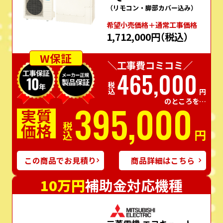
（リモコン・脚部カバー込み）
希望⼩売価格＋通常⼯事価格
1,712,000円
（税込）
W保証
＼工事費コミコミ／
465,000
税込
円
のところを…
395,000
実質
価格
税込
円
この商品でお見積り
商品詳細はこちら
10万円
補助金対応機種