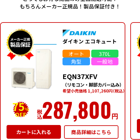
もちろんメーカー正規品！製品保証付き！
ダイキン エコキュート
オート
370L
角型
一般地
EQN37XFV
（リモコン・脚部カバー込み）
希望⼩売価格 1,107,260円
（税込）
287,800
75
%
税
OFF
円
込
商品詳細はこちら