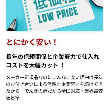
とにかく安い！
⻑年の信頼関係と企業努⼒で仕⼊れ
コストを⼤幅カット︕
メーカー正規品なのにこんなに安い理由は⻑年
のお付き合いによる信頼と企業努⼒を続けてき
たから︕でんきの扉だから全国対応・業界最安
値基準︕