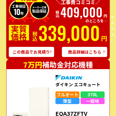
＼工事費コミコミ／
409,000
税込
円
のところを…
339,000
実質
価格
税込
円
この商品でお見積り
商品詳細はこちら
7万円
補助金対応機種
ダイキン エコキュート
フルオート
370L
薄型
一般地
EQA37ZFTV