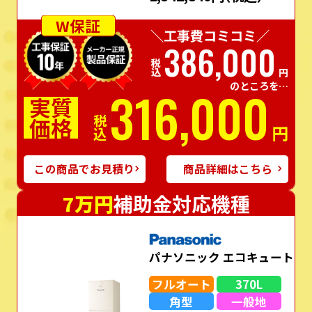
W保証
＼工事費コミコミ／
386,000
税込
円
のところを…
316,000
実質
価格
税込
円
この商品でお見積り
商品詳細はこちら
7万円
補助金対応機種
パナソニック エコキュート
フルオート
370L
角型
一般地