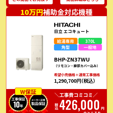
10万円
補助金対応機種
日立 エコキュート
給湯専用
370L
角型
一般地
BHP-ZN37WU
（リモコン・脚部カバー込み）
希望⼩売価格＋通常⼯事価格
1,290,700円
（税込）
W保証
＼工事費コミコミ／
426,000
税込
円
のところを…