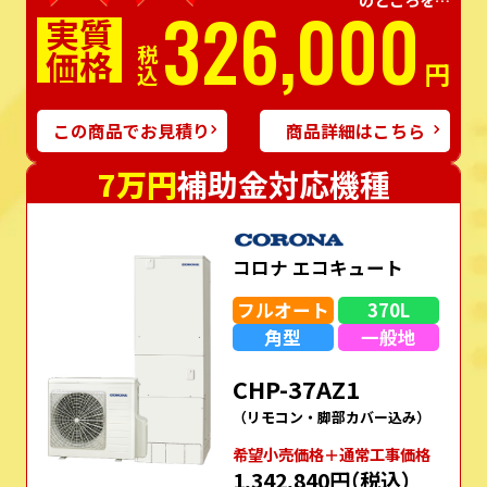
326,000
実質
価格
税込
円
この商品でお見積り
商品詳細はこちら
7万円
補助金対応機種
コロナ エコキュート
フルオート
370L
角型
一般地
CHP-37AZ1
（リモコン・脚部カバー込み）
希望⼩売価格＋通常⼯事価格
1,342,840円
（税込）