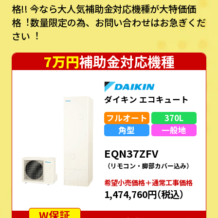
格!!
今なら⼤⼈気補助⾦対応機種が⼤特価価
格︕数量限定の為、お問い合わせはお急ぎくだ
さい︕
7万円
補助金対応機種
ダイキン エコキュート
フルオート
370L
角型
一般地
EQN37ZFV
（リモコン・脚部カバー込み）
希望⼩売価格＋通常⼯事価格
1,474,760円
（税込）
W保証