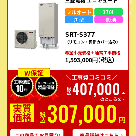
三菱電機 エコキュート
フルオート
370L
角型
一般地
SRT-S377
（リモコン・脚部カバー込み）
希望⼩売価格＋通常⼯事価格
1,593,000円
（税込）
W保証
＼工事費コミコミ／
407,000
税込
円
のところを…
307,000
実質
価格
税込
円
この商品でお見積り
商品詳細はこちら