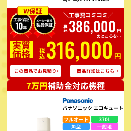
W保証
＼工事費コミコミ／
386,000
税込
円
のところを…
316,000
実質
価格
税込
円
この商品でお見積り
商品詳細はこちら
7万円
補助金対応機種
パナソニック エコキュート
フルオート
370L
角型
一般地