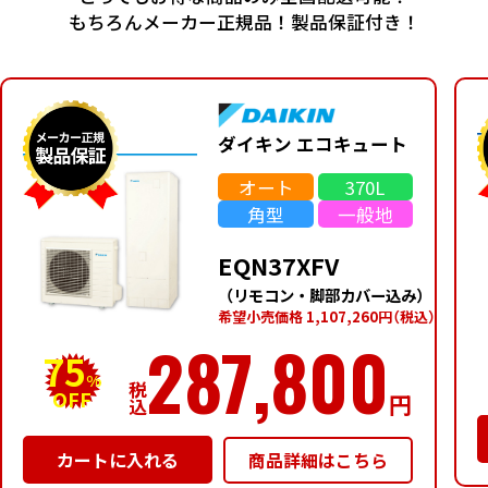
もちろんメーカー正規品！製品保証付き！
ダイキン エコキュート
オート
370L
角型
一般地
EQN37XFV
（リモコン・脚部カバー込み）
希望⼩売価格 1,107,260円
（税込）
287,800
75
%
税
OFF
円
込
商品詳細はこちら