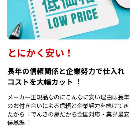
とにかく安い！
⻑年の信頼関係と企業努⼒で仕⼊れ
コストを⼤幅カット︕
メーカー正規品なのにこんなに安い理由は⻑年
のお付き合いによる信頼と企業努⼒を続けてき
たから︕でんきの扉だから全国対応・業界最安
値基準︕