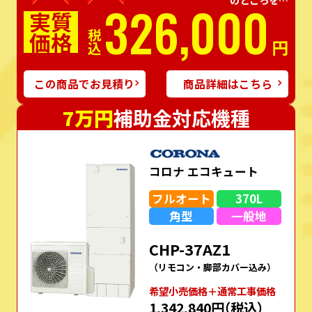
326,000
実質
価格
税込
円
この商品でお見積り
商品詳細はこちら
7万円
補助金対応機種
コロナ エコキュート
フルオート
370L
角型
一般地
CHP-37AZ1
（リモコン・脚部カバー込み）
希望⼩売価格＋通常⼯事価格
1,342,840円
（税込）