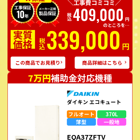
＼工事費コミコミ／
409,000
税込
円
のところを…
339,000
実質
価格
税込
円
この商品でお見積り
商品詳細はこちら
7万円
補助金対応機種
ダイキン エコキュート
フルオート
370L
薄型
一般地
EQA37ZFTV