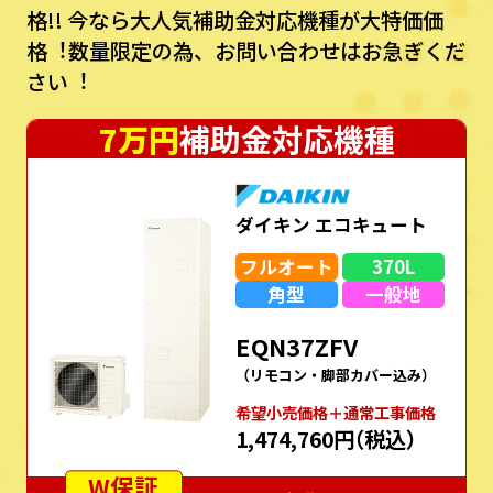
格!!
今なら⼤⼈気補助⾦対応機種が⼤特価価
格︕数量限定の為、お問い合わせはお急ぎくだ
さい︕
7万円
補助金対応機種
ダイキン エコキュート
フルオート
370L
角型
一般地
EQN37ZFV
（リモコン・脚部カバー込み）
希望⼩売価格＋通常⼯事価格
1,474,760円
（税込）
W保証