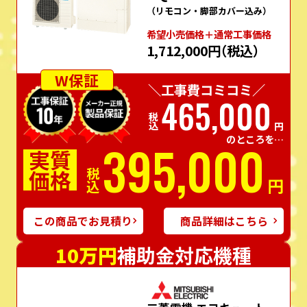
（リモコン・脚部カバー込み）
希望⼩売価格＋通常⼯事価格
1,712,000円
（税込）
W保証
＼工事費コミコミ／
465,000
税込
円
のところを…
395,000
実質
価格
税込
円
この商品でお見積り
商品詳細はこちら
10万円
補助金対応機種