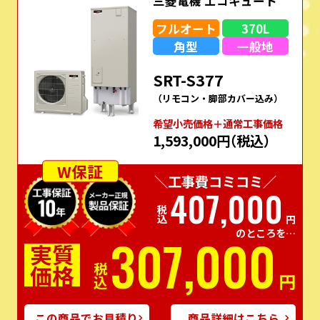
三菱電機 エコキュート
フルオート
370L
角型
一般地
SRT-S377
（リモコン・脚部カバー込み）
希望⼩売価格＋通常⼯事価格
1,593,000円
（税込）
W保証
＼工事費コミコミ／
407,000
税込
円
のところを…
307,000
実質
価格
税込
円
この商品でお見積り
商品詳細はこちら