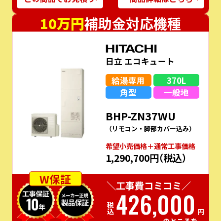
10万円
補助金対応機種
日立 エコキュート
給湯専用
370L
角型
一般地
BHP-ZN37WU
（リモコン・脚部カバー込み）
希望⼩売価格＋通常⼯事価格
1,290,700円
（税込）
W保証
＼工事費コミコミ／
426,000
税込
円
のところを…