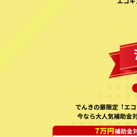
エコキ
でんきの扉限定︕エコ
今なら⼤⼈気補助⾦
7万円
補助金