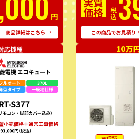
,000
3
実質
価格
税込
円
商品詳細はこちら
この商品でお見積り
10万
対応機種
菱電機 エコキュート
フルオート
370L
角型
タイプ
一般地
仕様
RT-S377
リモコン・脚部カバー込み）
望⼩売価格＋通常⼯事価格
593,000円
（税込）
W保証