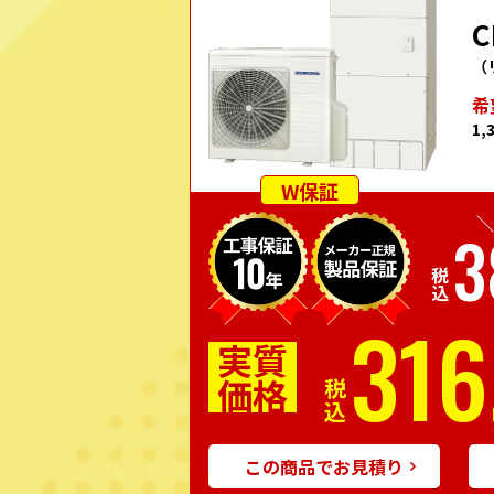
C
（
希
1,
W保証
＼
3
税込
316
実質
価格
税込
この商品でお見積り