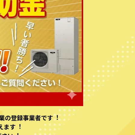
業の登録事業者です︕
えます︕