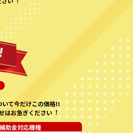
ださい︕
いて今だけこの価格!!
せはお急ぎください︕
補助金対応機種