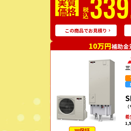
339
実質
価格
税込
この商品でお見積り
10万円
補助金
三
S
（
希
1,
W保証