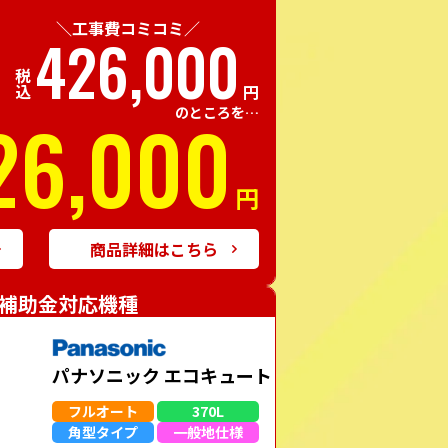
＼工事費コミコミ／
426,000
税込
円
26,000
のところを…
円
商品詳細はこちら
補助金対応機種
パナソニック エコキュート
フルオート
370L
角型
タイプ
一般地
仕様