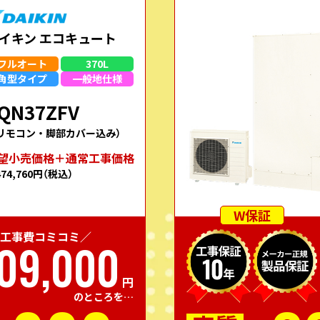
イキン エコキュート
フルオート
370L
角型
タイプ
一般地
仕様
QN37ZFV
リモコン・脚部カバー込み）
望⼩売価格＋通常⼯事価格
474,760円
（税込）
W保証
工事費コミコミ／
09,000
円
のところを…