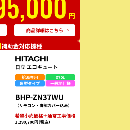
95,000
円
商品詳細はこちら
円
補助金対応機種
日立 エコキュート
給湯専用
370L
角型
タイプ
一般地
仕様
BHP-ZN37WU
（リモコン・脚部カバー込み）
希望⼩売価格＋通常⼯事価格
1,290,700円
（税込）