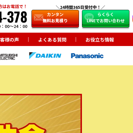
方はお電話で！
24時間365日受付中！
4-378
close
カンタン
らくらく
無料お見積り
LINEでお問い合わせ
：00～24：00
客様の声
よくある質問
お役立ち情報