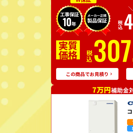
＼
4
税込
307
実質
価格
税込
この商品でお見積り
7万円
補助金
コ