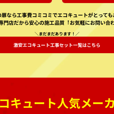
の扉なら⼯事費コミコミでエコキュートがとっても
専⾨店だから安⼼の施⼯品質︕お気軽にお問い合
＼まだまだあります！／
激安エコキュート
⼯事セット⼀覧はこちら
コキュート人気メー