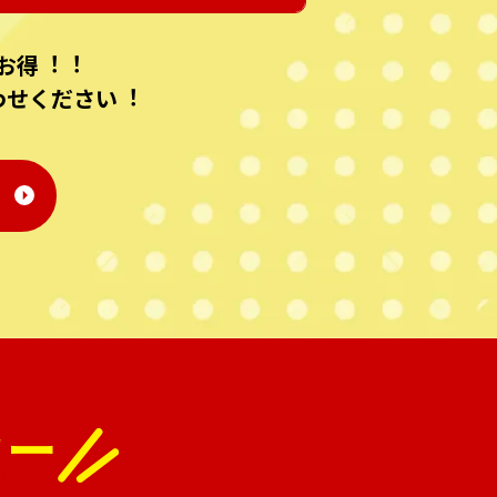
お得︕︕
わせください︕
カー