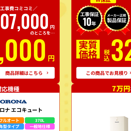
工事費コミコミ／
07,000
円
,000
3
のところを…
実質
価格
税込
円
商品詳細はこちら
この商品でお見積り
7万円
対応機種
ロナ エコキュート
フルオート
370L
角型
タイプ
一般地
仕様