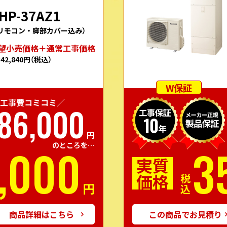
HP-37AZ1
リモコン・脚部カバー込み）
望⼩売価格＋通常⼯事価格
342,840円
（税込）
W保証
工事費コミコミ／
86,000
円
,000
3
のところを…
実質
価格
税込
円
商品詳細はこちら
この商品でお見積り