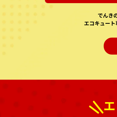
でんき
エコキュート
エ