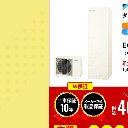
ダ
E
（
希
1,
W保証
＼
4
税込