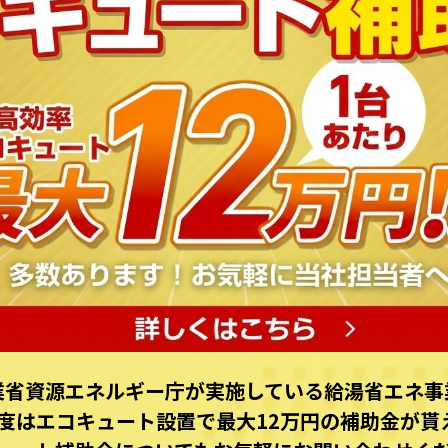
業省資源エネルギー庁が実施している給湯省エネ事
6年度はエコキュート設置で最⼤12万円の補助⾦が貰