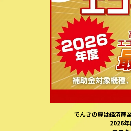
でんきの扉は経済産
202