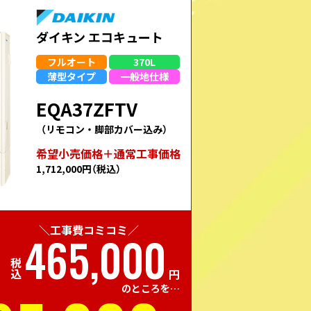
ダイキン エコキュート
フルオート
370L
薄型
タイプ
一般地
仕様
EQA37ZFTV
（リモコン・脚部カバー込み）
希望⼩売価格＋通常⼯事価格
1,712,000円
（税込）
＼工事費コミコミ／
465,000
税込
円
のところを…