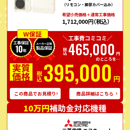
（リモコン・脚部カバー込み）
希望⼩売価格＋通常⼯事価格
1,712,000円
（税込）
W保証
＼工事費コミコミ／
465,000
税込
円
のところを…
395,000
実質
価格
税込
円
この商品でお見積り
商品詳細はこちら
10万円
補助金対応機種