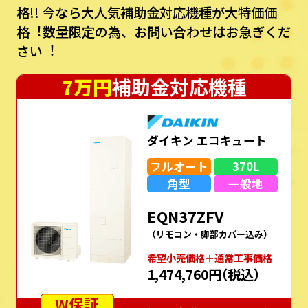
格!!
今なら⼤⼈気補助⾦対応機種が⼤特価価
格︕数量限定の為、お問い合わせはお急ぎくだ
さい︕
7万円
補助金対応機種
ダイキン エコキュート
フルオート
370L
角型
一般地
EQN37ZFV
（リモコン・脚部カバー込み）
希望⼩売価格＋通常⼯事価格
1,474,760円
（税込）
W保証