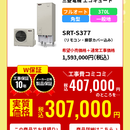
三菱電機 エコキュート
フルオート
370L
角型
一般地
SRT-S377
（リモコン・脚部カバー込み）
希望⼩売価格＋通常⼯事価格
1,593,000円
（税込）
W保証
＼工事費コミコミ／
407,000
税込
円
のところを…
307,000
実質
価格
税込
円
この商品でお見積り
商品詳細はこちら