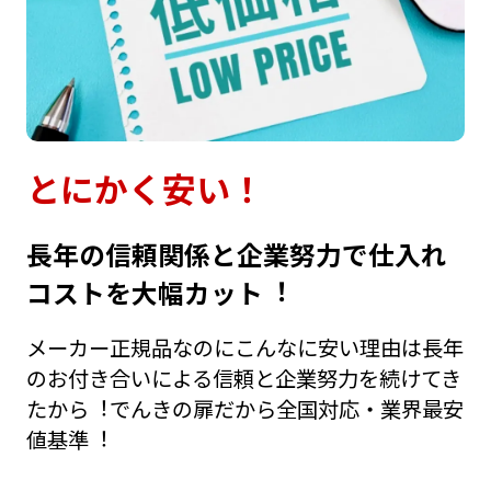
とにかく安い！
⻑年の信頼関係と企業努⼒で仕⼊れ
コストを⼤幅カット︕
メーカー正規品なのにこんなに安い理由は⻑年
のお付き合いによる信頼と企業努⼒を続けてき
たから︕でんきの扉だから全国対応・業界最安
値基準︕