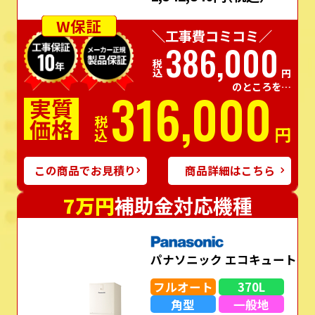
W保証
＼工事費コミコミ／
386,000
税込
円
のところを…
316,000
実質
価格
税込
円
この商品でお見積り
商品詳細はこちら
7万円
補助金対応機種
パナソニック エコキュート
フルオート
370L
角型
一般地