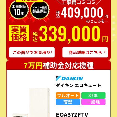
＼工事費コミコミ／
409,000
税込
円
のところを…
339,000
実質
価格
税込
円
この商品でお見積り
商品詳細はこちら
7万円
補助金対応機種
ダイキン エコキュート
フルオート
370L
薄型
一般地
EQA37ZFTV