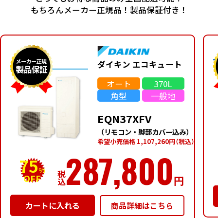
もちろんメーカー正規品！製品保証付き！
ダイキン エコキュート
オート
370L
角型
一般地
EQN37XFV
（リモコン・脚部カバー込み）
希望⼩売価格 1,107,260円
（税込）
287,800
75
%
税
OFF
円
込
商品詳細はこちら