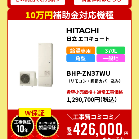
10万円
補助金対応機種
日立 エコキュート
給湯専用
370L
角型
一般地
BHP-ZN37WU
（リモコン・脚部カバー込み）
希望⼩売価格＋通常⼯事価格
1,290,700円
（税込）
W保証
＼工事費コミコミ／
426,000
税込
円
のところを…