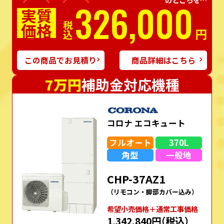
326,000
実質
価格
税込
円
この商品でお見積り
商品詳細はこちら
7万円
補助金対応機種
コロナ エコキュート
フルオート
370L
角型
一般地
CHP-37AZ1
（リモコン・脚部カバー込み）
希望⼩売価格＋通常⼯事価格
1,342,840円
（税込）