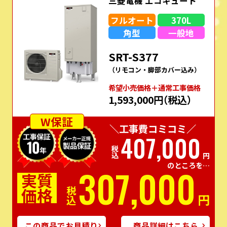
三菱電機 エコキュート
フルオート
370L
角型
一般地
SRT-S377
（リモコン・脚部カバー込み）
希望⼩売価格＋通常⼯事価格
1,593,000円
（税込）
W保証
＼工事費コミコミ／
407,000
税込
円
のところを…
307,000
実質
価格
税込
円
この商品でお見積り
商品詳細はこちら