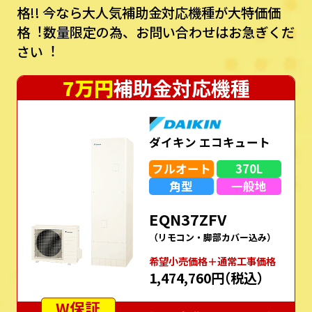
格!!
今なら⼤⼈気補助⾦対応機種が⼤特価価
格︕数量限定の為、お問い合わせはお急ぎくだ
さい︕
7万円
補助金対応機種
ダイキン エコキュート
フルオート
370L
角型
一般地
EQN37ZFV
（リモコン・脚部カバー込み）
希望⼩売価格＋通常⼯事価格
1,474,760円
（税込）
W保証