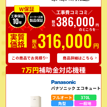
W保証
＼工事費コミコミ／
386,000
税込
円
のところを…
316,000
実質
価格
税込
円
この商品でお見積り
商品詳細はこちら
7万円
補助金対応機種
パナソニック エコキュート
フルオート
370L
角型
一般地