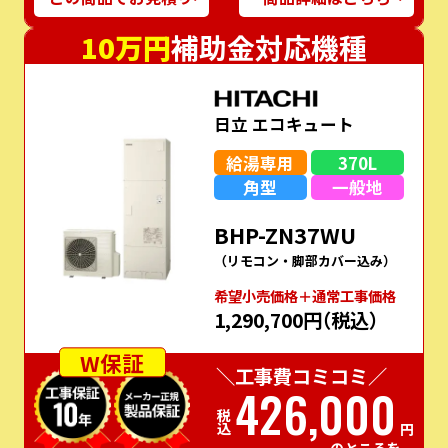
10万円
補助金対応機種
日立 エコキュート
給湯専用
370L
角型
一般地
BHP-ZN37WU
（リモコン・脚部カバー込み）
希望⼩売価格＋通常⼯事価格
1,290,700円
（税込）
W保証
＼工事費コミコミ／
426,000
税込
円
のところを…