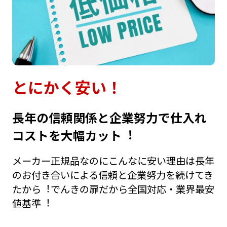
とにかく安い！
⻑年の信頼関係と企業努⼒で仕⼊れ
コストを⼤幅カット︕
メーカー正規品なのにこんなに安い理由は⻑年
のお付き合いによる信頼と企業努⼒を続けてき
たから︕でんきの扉だから全国対応・業界最安
値基準︕