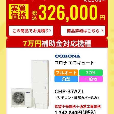
326,000
実質
価格
税込
円
この商品でお見積り
商品詳細はこちら
7万円
補助金対応機種
コロナ エコキュート
フルオート
370L
角型
一般地
CHP-37AZ1
（リモコン・脚部カバー込み）
希望⼩売価格＋通常⼯事価格
1,342,840円
（税込）