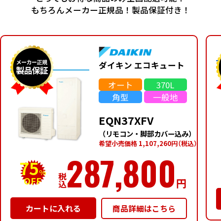
もちろんメーカー正規品！製品保証付き！
ダイキン エコキュート
オート
370L
角型
一般地
EQN37XFV
（リモコン・脚部カバー込み）
希望⼩売価格 1,107,260円
（税込）
287,800
75
%
税
OFF
円
込
商品詳細はこちら