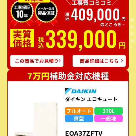
＼工事費コミコミ／
409,000
税込
円
のところを…
339,000
実質
価格
税込
円
この商品でお見積り
商品詳細はこちら
7万円
補助金対応機種
ダイキン エコキュート
フルオート
370L
薄型
一般地
EQA37ZFTV