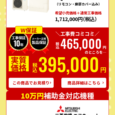
（リモコン・脚部カバー込み）
希望⼩売価格＋通常⼯事価格
1,712,000円
（税込）
W保証
＼工事費コミコミ／
465,000
税込
円
のところを…
395,000
実質
価格
税込
円
この商品でお見積り
商品詳細はこちら
10万円
補助金対応機種