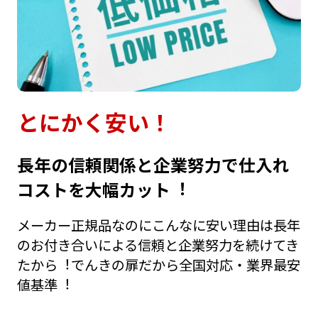
とにかく安い！
⻑年の信頼関係と企業努⼒で仕⼊れ
コストを⼤幅カット︕
メーカー正規品なのにこんなに安い理由は⻑年
のお付き合いによる信頼と企業努⼒を続けてき
たから︕でんきの扉だから全国対応・業界最安
値基準︕