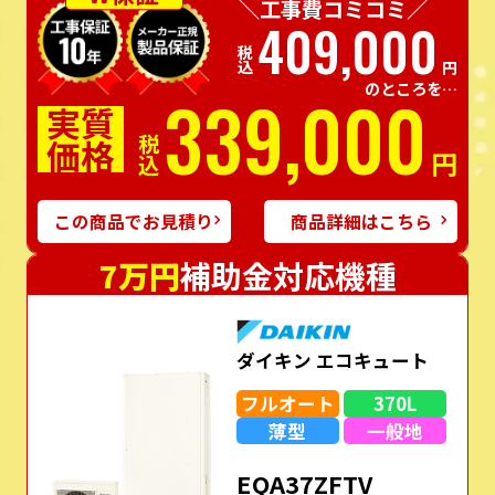
＼工事費コミコミ／
409,000
税込
円
のところを…
339,000
実質
価格
税込
円
この商品でお見積り
商品詳細はこちら
7万円
補助金対応機種
ダイキン エコキュート
フルオート
370L
薄型
一般地
EQA37ZFTV