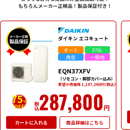
もちろんメーカー正規品！製品保証付き！
ダイキン エコキュート
オート
370L
角型
一般地
EQN37XFV
（リモコン・脚部カバー込み）
希望⼩売価格 1,107,260円
（税込）
287,800
75
%
税
OFF
円
込
商品詳細はこちら