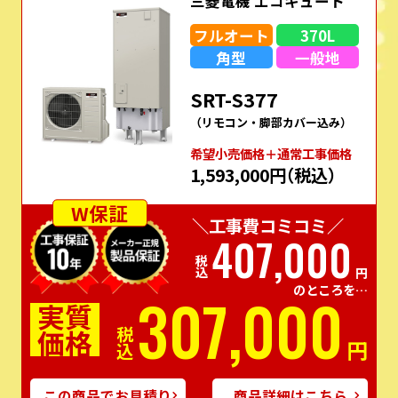
三菱電機 エコキュート
フルオート
370L
角型
一般地
SRT-S377
（リモコン・脚部カバー込み）
希望⼩売価格＋通常⼯事価格
1,593,000円
（税込）
W保証
＼工事費コミコミ／
407,000
税込
円
のところを…
307,000
実質
価格
税込
円
この商品でお見積り
商品詳細はこちら