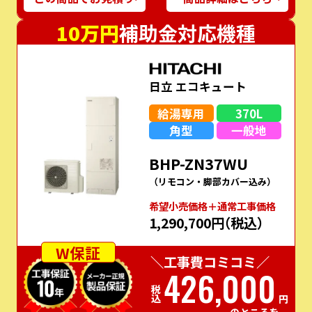
10万円
補助金対応機種
日立 エコキュート
給湯専用
370L
角型
一般地
BHP-ZN37WU
（リモコン・脚部カバー込み）
希望⼩売価格＋通常⼯事価格
1,290,700円
（税込）
W保証
＼工事費コミコミ／
426,000
税込
円
のところを…