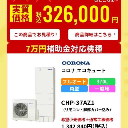
326,000
実質
価格
税込
円
この商品でお見積り
商品詳細はこちら
7万円
補助金対応機種
コロナ エコキュート
フルオート
370L
角型
一般地
CHP-37AZ1
（リモコン・脚部カバー込み）
希望⼩売価格＋通常⼯事価格
1,342,840円
（税込）