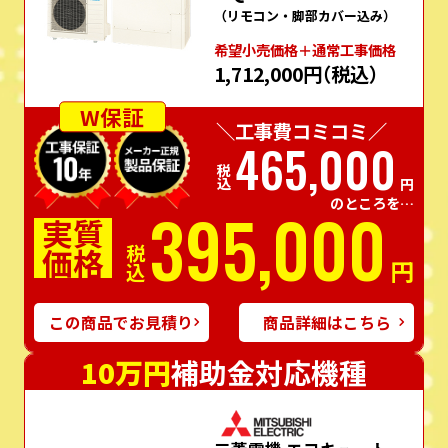
（リモコン・脚部カバー込み）
希望⼩売価格＋通常⼯事価格
1,712,000円
（税込）
W保証
＼工事費コミコミ／
465,000
税込
円
のところを…
395,000
実質
価格
税込
円
この商品でお見積り
商品詳細はこちら
10万円
補助金対応機種