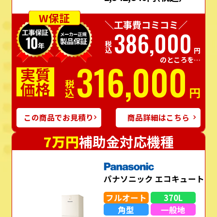
W保証
＼工事費コミコミ／
386,000
税込
円
のところを…
316,000
実質
価格
税込
円
この商品でお見積り
商品詳細はこちら
7万円
補助金対応機種
パナソニック エコキュート
フルオート
370L
角型
一般地