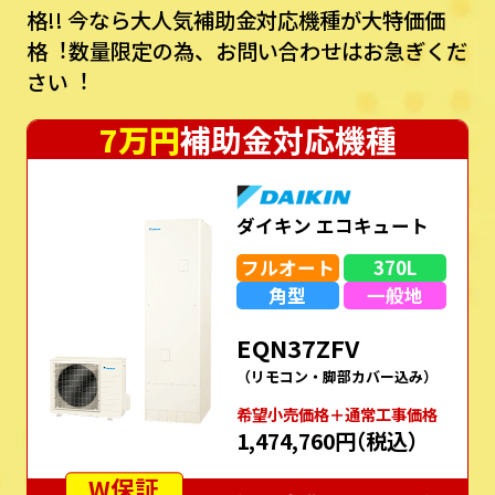
格!!
今なら⼤⼈気補助⾦対応機種が⼤特価価
格︕数量限定の為、お問い合わせはお急ぎくだ
さい︕
7万円
補助金対応機種
ダイキン エコキュート
フルオート
370L
角型
一般地
EQN37ZFV
（リモコン・脚部カバー込み）
希望⼩売価格＋通常⼯事価格
1,474,760円
（税込）
W保証