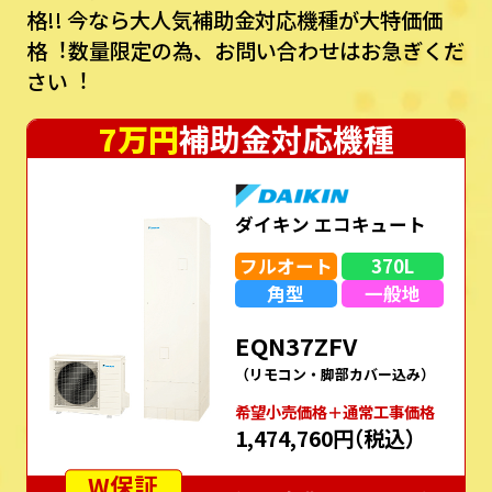
格!!
今なら⼤⼈気補助⾦対応機種が⼤特価価
格︕数量限定の為、お問い合わせはお急ぎくだ
さい︕
7万円
補助金対応機種
ダイキン エコキュート
フルオート
370L
角型
一般地
EQN37ZFV
（リモコン・脚部カバー込み）
希望⼩売価格＋通常⼯事価格
1,474,760円
（税込）
W保証