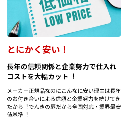
とにかく安い！
⻑年の信頼関係と企業努⼒で仕⼊れ
コストを⼤幅カット︕
メーカー正規品なのにこんなに安い理由は⻑年
のお付き合いによる信頼と企業努⼒を続けてき
たから︕でんきの扉だから全国対応・業界最安
値基準︕