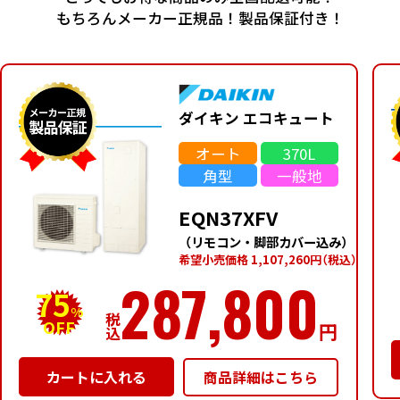
もちろんメーカー正規品！製品保証付き！
ダイキン エコキュート
オート
370L
角型
一般地
EQN37XFV
（リモコン・脚部カバー込み）
希望⼩売価格 1,107,260円
（税込）
287,800
75
%
税
OFF
円
込
商品詳細はこちら