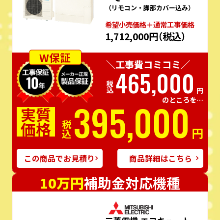
（リモコン・脚部カバー込み）
希望⼩売価格＋通常⼯事価格
1,712,000円
（税込）
W保証
＼工事費コミコミ／
465,000
税込
円
のところを…
395,000
実質
価格
税込
円
この商品でお見積り
商品詳細はこちら
10万円
補助金対応機種