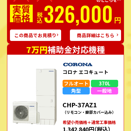
326,000
実質
価格
税込
円
この商品でお見積り
商品詳細はこちら
7万円
補助金対応機種
コロナ エコキュート
フルオート
370L
角型
一般地
CHP-37AZ1
（リモコン・脚部カバー込み）
希望⼩売価格＋通常⼯事価格
1,342,840円
（税込）