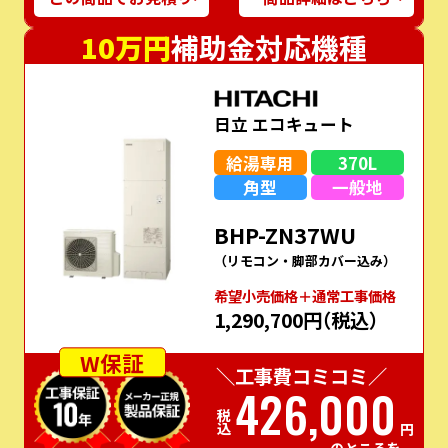
10万円
補助金対応機種
日立 エコキュート
給湯専用
370L
角型
一般地
BHP-ZN37WU
（リモコン・脚部カバー込み）
希望⼩売価格＋通常⼯事価格
1,290,700円
（税込）
W保証
＼工事費コミコミ／
426,000
税込
円
のところを…