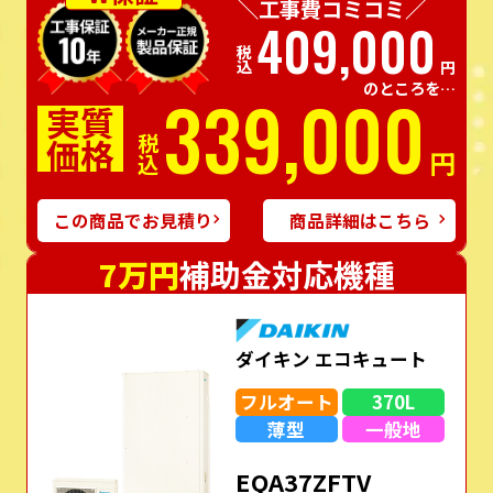
＼工事費コミコミ／
409,000
税込
円
のところを…
339,000
実質
価格
税込
円
この商品でお見積り
商品詳細はこちら
7万円
補助金対応機種
ダイキン エコキュート
フルオート
370L
薄型
一般地
EQA37ZFTV