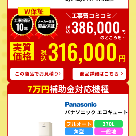
W保証
＼工事費コミコミ／
386,000
税込
円
のところを…
316,000
実質
価格
税込
円
この商品でお見積り
商品詳細はこちら
7万円
補助金対応機種
パナソニック エコキュート
フルオート
370L
角型
一般地