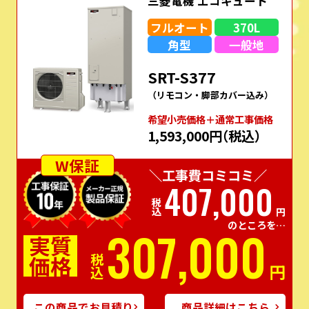
三菱電機 エコキュート
フルオート
370L
角型
一般地
SRT-S377
（リモコン・脚部カバー込み）
希望⼩売価格＋通常⼯事価格
1,593,000円
（税込）
W保証
＼工事費コミコミ／
407,000
税込
円
のところを…
307,000
実質
価格
税込
円
この商品でお見積り
商品詳細はこちら