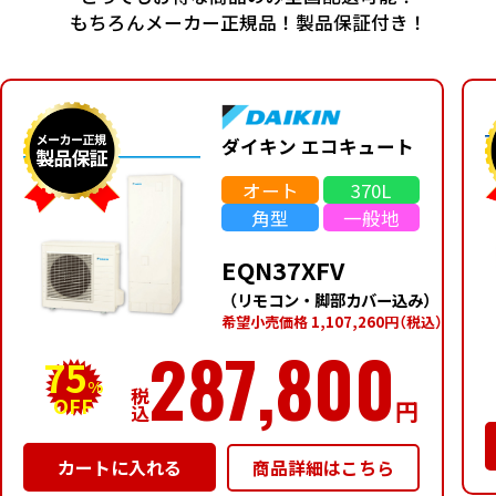
もちろんメーカー正規品！製品保証付き！
ダイキン エコキュート
オート
370L
角型
一般地
EQN37XFV
（リモコン・脚部カバー込み）
希望⼩売価格 1,107,260円
（税込）
287,800
75
%
税
OFF
円
込
商品詳細はこちら