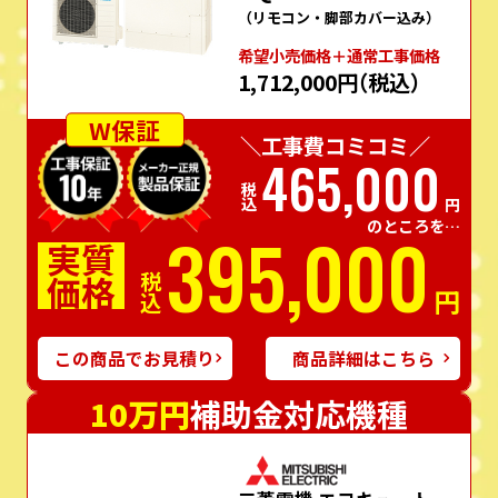
（リモコン・脚部カバー込み）
希望⼩売価格＋通常⼯事価格
1,712,000円
（税込）
W保証
＼工事費コミコミ／
465,000
税込
円
のところを…
395,000
実質
価格
税込
円
この商品でお見積り
商品詳細はこちら
10万円
補助金対応機種