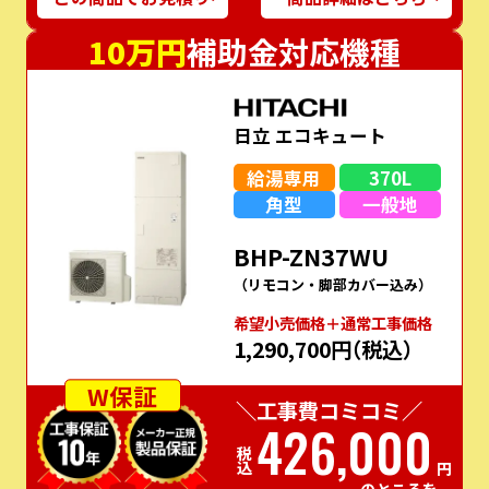
10万円
補助金対応機種
日立 エコキュート
給湯専用
370L
角型
一般地
BHP-ZN37WU
（リモコン・脚部カバー込み）
希望⼩売価格＋通常⼯事価格
1,290,700円
（税込）
W保証
＼工事費コミコミ／
426,000
税込
円
のところを…