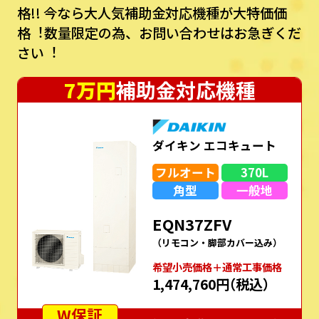
格!!
今なら⼤⼈気補助⾦対応機種が⼤特価価
格︕数量限定の為、お問い合わせはお急ぎくだ
さい︕
7万円
補助金対応機種
ダイキン エコキュート
フルオート
370L
角型
一般地
EQN37ZFV
（リモコン・脚部カバー込み）
希望⼩売価格＋通常⼯事価格
1,474,760円
（税込）
W保証