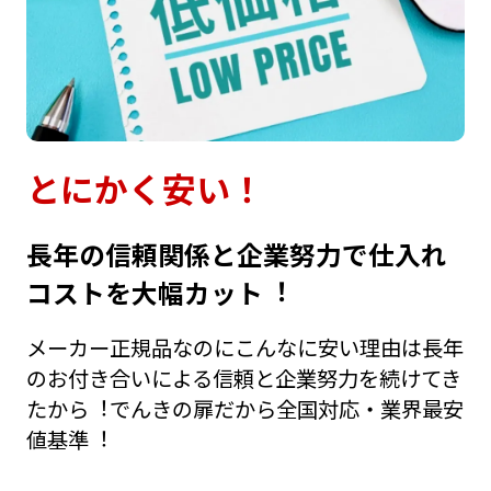
とにかく安い！
⻑年の信頼関係と企業努⼒で仕⼊れ
コストを⼤幅カット︕
メーカー正規品なのにこんなに安い理由は⻑年
のお付き合いによる信頼と企業努⼒を続けてき
たから︕でんきの扉だから全国対応・業界最安
値基準︕