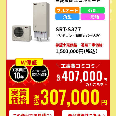
三菱電機 エコキュート
フルオート
370L
角型
一般地
SRT-S377
（リモコン・脚部カバー込み）
希望⼩売価格＋通常⼯事価格
1,593,000円
（税込）
W保証
＼工事費コミコミ／
407,000
税込
円
のところを…
307,000
実質
価格
税込
円
この商品でお見積り
商品詳細はこちら