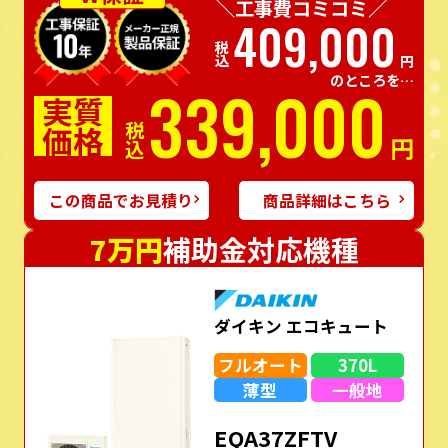
＼工事費コミコミ／
409,000
税込
円
のところを…
339,000
実質
価格
税込
円
この商品でお見積り
商品詳細はこちら
7万円
補助金対応機種
ダイキン エコキュート
フルオート
370L
薄型
一般地
EQA37ZFTV