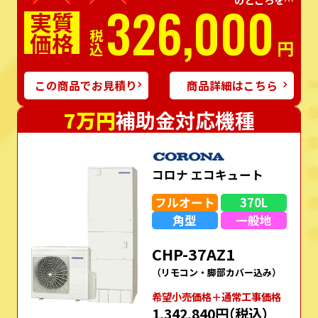
326,000
実質
価格
税込
円
この商品でお見積り
商品詳細はこちら
7万円
補助金対応機種
コロナ エコキュート
フルオート
370L
角型
一般地
CHP-37AZ1
（リモコン・脚部カバー込み）
希望⼩売価格＋通常⼯事価格
1,342,840円
（税込）