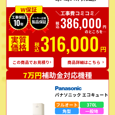
W保証
＼工事費コミコミ／
386,000
税込
円
のところを…
316,000
実質
価格
税込
円
この商品でお見積り
商品詳細はこちら
7万円
補助金対応機種
パナソニック エコキュート
フルオート
370L
角型
一般地